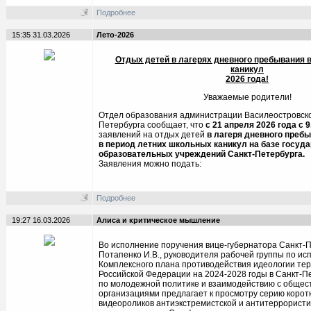
Подробнее
15:35 31.03.2026
Лето-2026
Отдых детей в лагерях дневного пребывания 
каникул
202
6
года!
Уважаемые родители!
Отдел образования администрации Василеостровско
Петербурга сообщает, что
с 21 апреля 2026 года
с 9
заявлений на отдых детей
в лагеря дневного преб
в период летних школьных каникул на базе госуд
образовательных учреждений Санкт-Петербурга.
Заявления можно подать:
Подробнее
19:27 16.03.2026
Алиса и критическое мышление
Во исполнение поручения вице-губернатора Санкт-
Потапенко И.В., руководителя рабочей группы по и
Комплексного плана противодействия идеологии те
Российской Федерации на 2024-2028 годы в Санкт-П
по молодежной политике и взаимодействию с обще
организациями предлагает к просмотру серию коро
видеороликов антиэкстремистской и антитеррористи