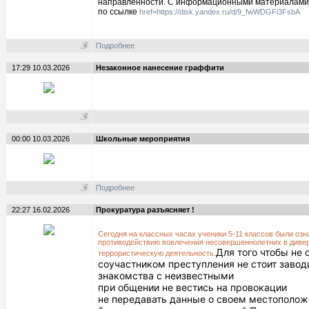
направленности. С информационными материалами
по ссылке
href=https://disk.yandex.ru/d/9_fwWDGFi3FsbA
Подробнее
17:29 10.03.2026
Незаконное нанесение граффити
00:00 10.03.2026
Школьные мероприятия
Подробнее
22:27 16.02.2026
Прокуратура разъясняет !
Сегодня на классных часах ученики 5-11 классов были озн
противодействию вовлечения несовершеннолетних в диве
Для того чтобы не 
террористическую деятельность.
соучастником преступления не стоит завод
знакомства с неизвестными
при общении не вестись на провокации
не передавать данные о своем местоположе