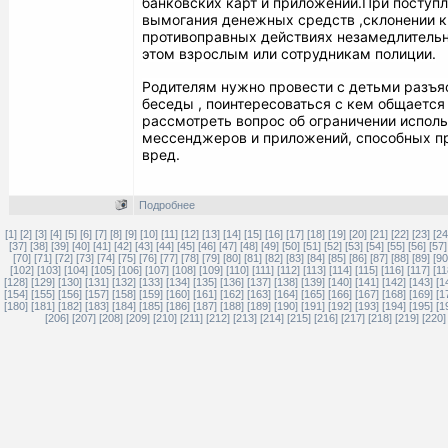
банковских карт и приложений.
При поступл
вымогания денежных средств ,склонении к
противоправных действиях незамедлительн
этом взрослым или сотрудникам полиции.
Родителям нужно провести с детьми разъя
беседы , поинтересоваться с кем общается 
рассмотреть вопрос об ограничении испол
мессенджеров и приложений, способных п
вред.
Подробнее
[1]
[2]
[3]
[4]
[5]
[6]
[7]
[8]
[9]
[10]
[11]
[12]
[13]
[14]
[15]
[16]
[17]
[18]
[19]
[20]
[21]
[22]
[23]
[24
[37]
[38]
[39]
[40]
[41]
[42]
[43]
[44]
[45]
[46]
[47]
[48]
[49]
[50]
[51]
[52]
[53]
[54]
[55]
[56]
[57]
[70]
[71]
[72]
[73]
[74]
[75]
[76]
[77]
[78]
[79]
[80]
[81]
[82]
[83]
[84]
[85]
[86]
[87]
[88]
[89]
[90
[102]
[103]
[104]
[105]
[106]
[107]
[108]
[109]
[110]
[111]
[112]
[113]
[114]
[115]
[116]
[117]
[11
[128]
[129]
[130]
[131]
[132]
[133]
[134]
[135]
[136]
[137]
[138]
[139]
[140]
[141]
[142]
[143]
[1
[154]
[155]
[156]
[157]
[158]
[159]
[160]
[161]
[162]
[163]
[164]
[165]
[166]
[167]
[168]
[169]
[1
[180]
[181]
[182]
[183]
[184]
[185]
[186]
[187]
[188]
[189]
[190]
[191]
[192]
[193]
[194]
[195]
[1
[206]
[207]
[208]
[209]
[210]
[211]
[212]
[213]
[214]
[215]
[216]
[217]
[218]
[219]
[220]