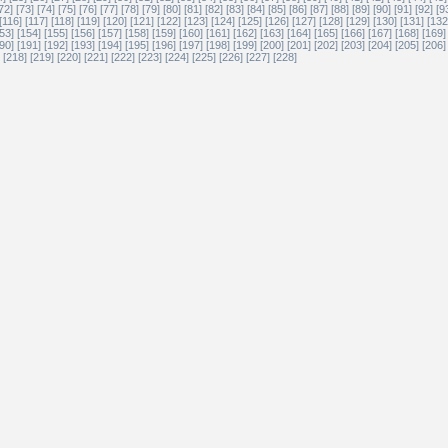
72]
[73]
[74]
[75]
[76]
[77]
[78]
[79]
[80]
[81]
[82]
[83]
[84]
[85]
[86]
[87]
[88]
[89]
[90]
[91]
[92]
[9
[116]
[117]
[118]
[119]
[120]
[121]
[122]
[123]
[124]
[125]
[126]
[127]
[128]
[129]
[130]
[131]
[132
53]
[154]
[155]
[156]
[157]
[158]
[159]
[160]
[161]
[162]
[163]
[164]
[165]
[166]
[167]
[168]
[169]
90]
[191]
[192]
[193]
[194]
[195]
[196]
[197]
[198]
[199]
[200]
[201]
[202]
[203]
[204]
[205]
[206]
[218]
[219]
[220]
[221]
[222]
[223]
[224]
[225]
[226]
[227]
[228]