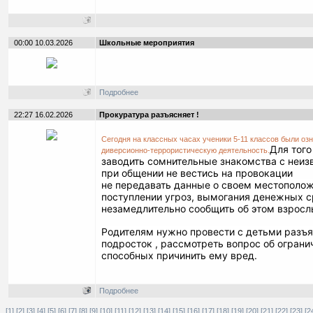
00:00 10.03.2026
Школьные мероприятия
Подробнее
22:27 16.02.2026
Прокуратура разъясняет !
Сегодня на классных часах ученики 5-11 классов были о
Для того
диверсионно-террористическую деятельность.
заводить сомнительные знакомства с неи
при общении не вестись на провокации
не передавать данные о своем местоположе
поступлении угроз, вымогания денежных с
незамедлительно сообщить об этом взросл
Родителям нужно провести с детьми разъя
подросток , рассмотреть вопрос об огран
способных причинить ему вред.
Подробнее
[1]
[2]
[3]
[4]
[5]
[6]
[7]
[8]
[9]
[10]
[11]
[12]
[13]
[14]
[15]
[16]
[17]
[18]
[19]
[20]
[21]
[22]
[23]
[2