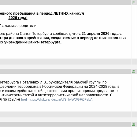
невного пребывания в период ЛЕТНИХ каникул
202
6
года!
Уважаемые родители!
го района Санкт-Петербурга сообщает, что
с 21 апреля 2026 года
с
агеря дневного пребывания, создаваемые в период летних школьных
ых учреждений Санкт-Петербурга.
етербурга Потапенко И.В., руководителя рабочей группы по
деологии терроризма в Российской Федерации на 2024-2028 годы в
е и взаимодействию с общественными организациями предлагает к
нтиэкстремистской и антитеррористической направленности. С
я по ссылке
href=https://disk.yandex.ru/d/9_fwWDGFi3FsbA