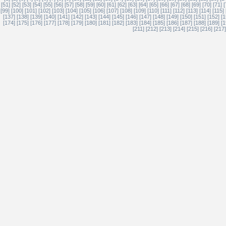
[51]
[52]
[53]
[54]
[55]
[56]
[57]
[58]
[59]
[60]
[61]
[62]
[63]
[64]
[65]
[66]
[67]
[68]
[69]
[70]
[71]
[
[99]
[100]
[101]
[102]
[103]
[104]
[105]
[106]
[107]
[108]
[109]
[110]
[111]
[112]
[113]
[114]
[115]
[137]
[138]
[139]
[140]
[141]
[142]
[143]
[144]
[145]
[146]
[147]
[148]
[149]
[150]
[151]
[152]
[1
[174]
[175]
[176]
[177]
[178]
[179]
[180]
[181]
[182]
[183]
[184]
[185]
[186]
[187]
[188]
[189]
[1
[211]
[212]
[213]
[214]
[215]
[216]
[217]