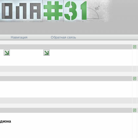
Навигация
Обратная связь
адиона