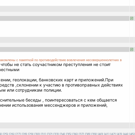
знакомлены с памяткой по противодействию вовлечения несовершеннолетних в
 чтобы не стать соучастником преступления не стоит
звестными
нии, геолокации, банковских карт и приложений.
При
редств ,склонении к
участию в противоправных действиях
ым или сотрудникам полиции.
снительные беседы , поинтересоваться с кем общается
ичении использования мессенджеров и приложений,
4]
[25]
[26]
[27]
[28]
[29]
[30]
[31]
[32]
[33]
[34]
[35]
[36]
[37]
[38]
[39]
[40]
[41]
[42]
[43]
[44]
[45]