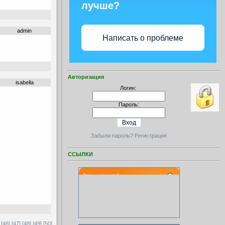
лучше?
admin
Написать о проблеме
Авторизация
isabella
Логин:
Пароль:
Забыли пароль?
Регистрация
ССЫЛКИ
[46]
[47]
[48]
[49]
[50]