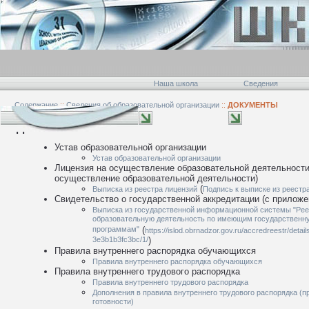
Наша школа
Сведения
Содержание
::
Сведения об образовательной организации
::
ДОКУМЕНТЫ
ДОКУМЕНТЫ
Устав образовательной организации
Устав образовательной организации
Лицензия на осуществление образовательной деятельности 
осуществление образовательной деятельности)
(
Выписка из реестра лицензий
Подпись к выписке из реестр
Свидетельство о государственной аккредитации (с приложе
Выписка из государственной информационной системы "Рее
образовательную деятельность по имеющим государственн
программам"
(
https://islod.obrnadzor.gov.ru/accredreestr/deta
3e3b1b3fc3bc/1/
)
Правила внутреннего распорядка обучающихся
Правила внутреннего распорядка обучающихся
Правила внутреннего трудового распорядка
Правила внутреннего трудового распорядка
Дополнения в правила внутреннего трудового распорядка (
готовности)