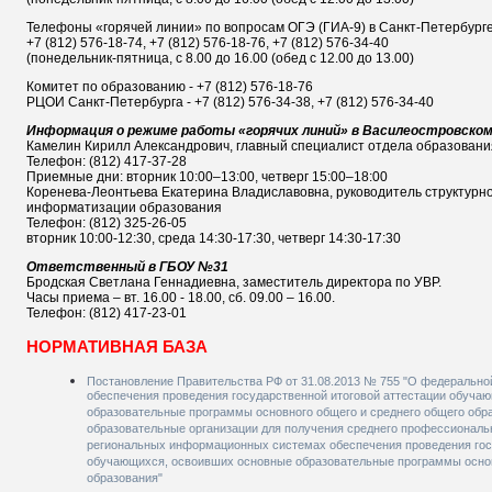
Телефоны «горячей линии» по вопросам ОГЭ (ГИА-9) в Санкт-Петербург
+7 (812) 576-18-74, +7 (812) 576-18-76, +7 (812) 576-34-40
(понедельник-пятница, с 8.00 до 16.00 (обед с 12.00 до 13.00)
Комитет по образованию - +7 (812) 576-18-76
РЦОИ Санкт-Петербурга - +7 (812) 576-34-38, +7 (812) 576-34-40
Информация о режиме работы «горячих линий» в Василеостровском
Камелин Кирилл Александрович, главный специалист отдела образовани
Телефон: (812) 417-37-28
Приемные дни: вторник 10:00–13:00, четверг 15:00–18:00
Коренева-Леонтьева Екатерина Владиславовна, руководитель структурн
информатизации образования
Телефон: (812) 325-26-05
вторник 10:00-12:30, среда 14:30-17:30, четверг 14:30-17:30
Ответственный в ГБОУ №31
Бродская Светлана Геннадиевна, заместитель директора по УВР.
Часы приема – вт. 16.00 - 18.00, сб. 09.00 – 16.00.
Телефон: (812) 417-23-01
НОРМАТИВНАЯ БАЗА
Постановление Правительства РФ от 31.08.2013 № 755 "О федеральн
обеспечения проведения государственной итоговой аттестации обуча
образовательные программы основного общего и среднего общего обра
образовательные организации для получения среднего профессиональ
региональных информационных системах обеспечения проведения гос
обучающихся, освоивших основные образовательные программы основ
образования"