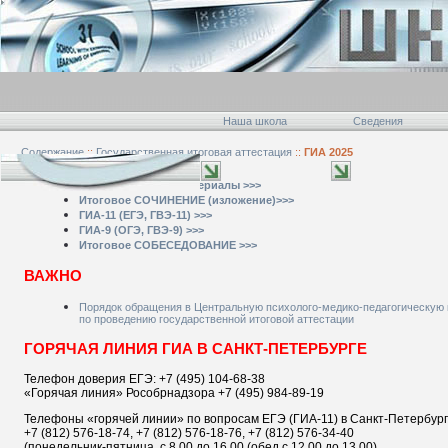
Наша школа
Сведения
Содержание
::
Государственная итоговая аттестация
::
ГИА 2025
ВСЕ документы и материалы >>>
Итоговое СОЧИНЕНИЕ (изложение)>>>
ГИА-11 (ЕГЭ, ГВЭ-11) >>>
ГИА-9 (ОГЭ, ГВЭ-9) >>>
Итоговое СОБЕСЕДОВАНИЕ >>>
ВАЖНО
Порядок обращения в Центральную психолого-медико-педагогическую
по проведению государственной итоговой аттестации
ГОРЯЧАЯ ЛИНИЯ ГИА В САНКТ-ПЕТЕРБУРГЕ
Телефон доверия ЕГЭ: +7 (495) 104-68-38
«Горячая линия» Рособрнадзора +7 (495) 984-89-19
Телефоны «горячей линии» по вопросам ЕГЭ (ГИА-11) в Санкт-Петербур
+7 (812) 576-18-74, +7 (812) 576-18-76, +7 (812) 576-34-40
(понедельник-пятница, с 8.00 до 16.00 (обед с 12.00 до 13.00)