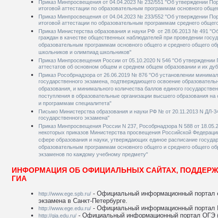
Приказ Минпросвещения от 04.04.2023 № 232/551 "Об утверждении По
итоговой аттестации по образовательным программам основного обще
Приказ Минпросвещения от 04.04.2023 № 233/552 "Об утверждении По
итоговой аттестации по образовательным программам среднего общег
Приказ Министерства образования и науки РФ от 28.06.2013 № 491 "О
граждан в качестве общественных наблюдателей при проведении госуд
образовательным программам основного общего и среднего общего об
школьников и олимпиад школьников"
Приказ Минпросвещения России от 05.10.2020 N 546 "Об утверждении 
аттестатов об основном общем и среднем общем образовании и их дуб
Приказ Рособрнадзора от 26.06.2019 № 876 "Об установлении минимал
государственного экзамена, подтверждающего освоение образователь
образования, и минимального количества баллов единого государствен
поступления в образовательные организации высшего образования на
и программам специалитета"
Письмо Министерства образования и науки РФ № от 20.11.2013 N ДЛ-34
государственного экзамена"
Приказ Минпросвещения России N 237, Рособрнадзора N 588 от 18.05.
некоторых приказов Министерства просвещения Российской Федерации
сфере образования и науки, утверждающих единое расписание государ
образовательным программам основного общего и среднего общего об
экзаменов по каждому учебному предмету"
ИНФОРМАЦИЯ ОБ ОФИЦИАЛЬНЫХ САЙТАХ, ПОДДЕР
ГИА
- Официальный информационный портал е
http://www.ege.spb.ru/
экзамена в Санкт-Петербурге.
- Официальный информационный портал Е
http://www.ege.edu.ru/
- Официальный информационный портал ОГЭ (
http://gia.edu.ru/