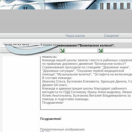
Наша школа
Сведения
20:55 27.04.2013
I место соревнования \"Безопасное колесо\".
главная
Новость:
Команда нашей школы заняла I место в районных соревно
по правилам дорожного движения "Безопасное колесо"!
Соревнования проходили по станциям: "Дорожные знаки",
"Дорожные ситуации", "Оказание первой медицинской
помощи","Музыкальная визитка", "Эстафета на велосипеде
В составе команды:
Иванова Ольга, Булгакова Елизавета, Удальцов Данила, С
Даниил 5А класс.
Команда и администрация школы благодарит районного
методиста по ПДД Ситникову Ирину Александровну, Ивано
Юлию Анатольевну, Булгакова Виталия Владимировича за
помощь в подготовке команды.
Поздравляем!
Поздравляем!
Прикрепленные изображения: