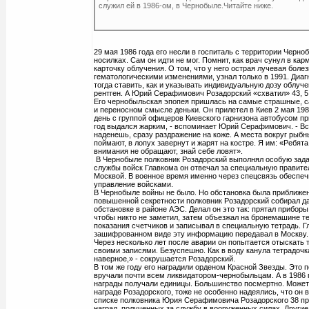
служил ей в 1986-ом, в Чернобыле.Читайте ниже.
29 мая 1986 года его несли в госпиталь с территории Черн
носилках. Сам он идти не мог. Помнит, как врач сунул в кар
карточку облучения. О том, что у него острая лучевая болез
гематологическими изменениями, узнал только в 1991. Диа
тогда ставить, как и указывать индивидуальную дозу облу
рентген. А Юрий Серафимович Розадорский «схватил» 43, 5 
Его чернобыльская эпопея пришлась на самые страшные, с
и переносном смысле деньки. Он прилетел в Киев 2 мая 198
день с группой офицеров Киевского гарнизона автобусом пр
год выдался жарким, - вспоминает Юрий Серафимович. - Вс
наденешь, сразу раздражение на коже. А места вокруг рыб
поймают, в лопух завернут и жарят на костре. Я им: «Ребята,
внимания не обращают, знай себе ловят».
В Чернобыле полковник Розадорский выполнял особую задач
службы войск Главкома он отвечал за специальную правите
Москвой. В военное время именно через спецсвязь обеспеч
управление войсками.
В Чернобыле войны не было. Но обстановка была приближен
повышенной секретности полковник Розадорский собирал д
обстановке в районе АЭС. Делал он это так: прятал приборы
чтобы никто не заметил, затем объезжал на бронемашине 
показания счетчиков и записывал в специальную тетрадь. Г
зашифрованном виде эту информацию передавал в Москву.
Через несколько лет после аварии он попытается отыскать 
своими записями. Безуспешно. Как в воду канула тетрадочк
наверное,» - сокрушается Розадорский.
В том же году его наградили орденом Красной Звезды. Это 
вручали почти всем ликвидатором-чернобыльцам. А в 1986 
награды получали единицы. Большинство посмертно. Может, 
награде Розадорского, тоже не особенно надеялись, что он
списке полковника Юрия Серафимовича Розадорского 38 п
наград, полученных за службу в вооруженных силах. Другие