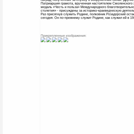
Патриаршия грамота, врученная настоятелем Смоленского 
медаль «Честь и польза» Международного благотворительн
столетия» - присуждены за историко-краеведческую деятел
Раз присягнув служить Родине, полковник Розадорский остае
сегодня. Он по-прежнему служит Родине, как служил ей в 19
Прикрепленные изображения: