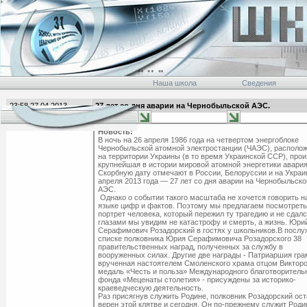
Наша школа
Сведения
23:58 27.04.2013
27 лет со дня аварии на Чернобыльской АЭС.
главная
Новость:
В ночь на 26 апреля 1986 года на четвертом энергоблоке
Чернобыльской атомной электростанции (ЧАЭС), располо
на территории Украины (в то время Украинской ССР), про
крупнейшая в истории мировой атомной энергетики авария
Скорбную дату отмечают в России, Белоруссии и на Украи
апреля 2013 года — 27 лет со дня аварии на Чернобыльско
АЭС.
Однако о событии такого масштаба не хочется говорить н
языке цифр и фактов. Поэтому мы предлагаем посмотреть
портрет человека, который пережил ту трагедию и не сдалс
глазами мы увидим не катастрофу и смерть, а жизнь. Юри
Серафимович Розадорский в гостях у школьников.В посл
списке полковника Юрия Серафимовича Розадорского 38
правительственных наград, полученных за службу в
вооруженных силах. Другие две награды - Патриаршия гра
врученная настоятелем Смоленского храма отцом Викторо
медаль «Честь и польза» Международного благотворитель
фонда «Меценаты столетия» - присуждены за историко-
краеведческую деятельность.
Раз присягнув служить Родине, полковник Розадорский ост
верен этой клятве и сегодня. Он по-прежнему служит Родин