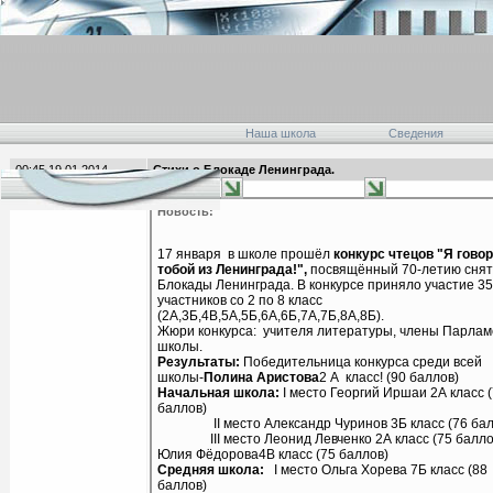
Наша школа
Сведения
00:45 19.01.2014
Стихи о Блокаде Ленинграда.
главная
Новость:
17 января в школе прошёл
конкурс чтецов "Я гово
тобой из Ленинграда!",
посвящённый 70-летию сня
Блокады Ленинграда. В конкурсе приняло участие 35
участников со 2 по 8 класс
(2А,3Б,4В,5А,5Б,6А,6Б,7А,7Б,8А,8Б).
Жюри конкурса: учителя литературы, члены Парлам
школы.
Результаты:
Победительница конкурса среди всей
школы-
Полина Аристова
2 А класс! (90 баллов)
Начальная школа:
I место Георгий Иршаи 2А класс 
баллов)
II место Александр Чуринов 3Б класс (76 бал
III место Леонид Левченко 2А класс (75 балло
Юлия Фёдорова4В класс (75 баллов)
Средняя школа:
I место Ольга Хорева 7Б класс (88
баллов)