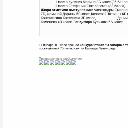
II место Кулинич Марина 8Б класс (86 балло
III место Стефания Соколовская (83 балла)
Жюри отметило выступления:
Александры Смирно
7Б, Фоминой Дарины 6Б класс,Казаевой Татьяны 6Б к
Константина Костицина 3Б класс, Дании
Каменева 4В класс, Владимира Куликова 6А класс
17 января в школе прошёл
конкурс чтецов "Я говорю с т
посвящённый 70-летию снятия Блокады Ленинграда.
Прикрепленные изображения: