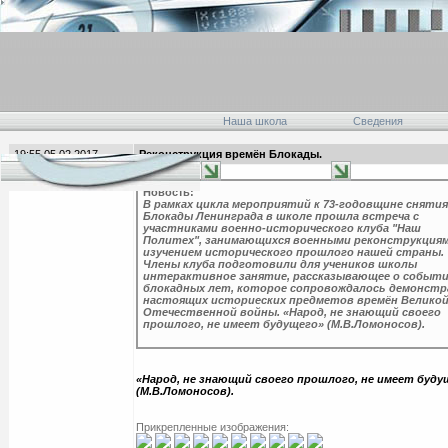
Наша школа
Сведения
19:55 05.02.2017
Реконструкция времён Блокады.
главная
Новость:
В рамках цикла мероприятий к 73-годовщине снятия
Блокады Ленинграда в школе прошла встреча с
участниками военно-исторического клуба "Наш
Политех", занимающихся военными реконструкциям
изучением исторического прошлого нашей страны.
Члены клуба подготовили для учеников школы
интерактивное занятие, рассказывающее о событи
блокадных лет, которое сопровождалось демонстр
настоящих историеских предметов времён Велико
Отечественной войны. «Народ, не знающий своего
прошлого, не имеет будущего» (М.В.Ломоносов).
«Народ, не знающий своего прошлого, не имеет буду
(М.В.Ломоносов).
Прикрепленные изображения: