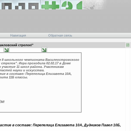
Навигация
Обратная связь
шиловский стрелок\"
м II школьного чемпионата Василеостровского
трелок". Игра проходила 02.02.17 в Доме
 участие 11 школ района. Участникам
ластей науки и искусства.
тие в составе: Перепелица Елизавета 10А,
рита 11Б классы.
ЁМ!
участие в составе: Перепелица
Елизавета 10А, Дудников Павел 10Б,