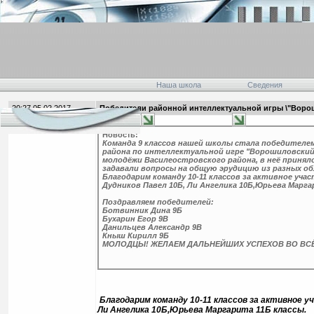
Наша школа
Сведения
20:27 05.02.2017
Победители районной интеллектуальной игры \"Воро
главная
Новость:
Команда 9 классов нашей школы стала победителе
района по интеллектуальной игре "Ворошиловский с
молодёжи Василеостровского района, в неё приняло
задавали вопросы на общую эрудицию из разных об
Благодарим команду 10-11 классов за активное учас
Дудников Павел 10Б, Ли Ангелика 10Б,Юрьева Марга
Поздравляем победителей:
Ботвинник Дина 9Б
Бухарин Егор 9В
Данильцев Александр 9В
Кныш Кирилл 9Б
МОЛОДЦЫ! ЖЕЛАЕМ ДАЛЬНЕЙШИХ УСПЕХОВ ВО ВС
Благодарим команду 10-11 классов за активное 
Ли Ангелика 10Б,Юрьева Маргарита 11Б классы.