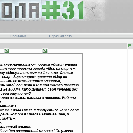
Навигация
Обратная связь
питание личностью» прошла удивительная
ального проекта города «Мир на ощупь»,
оу «Минута славы» на 1 канале Олегом
 пиар - директором проекта «Мир на
енными возможностями здоровья,
ль этой встречи и миссия самого проекта.
я не видит. Как ощущает себя человек без
а свои ощущения?
ории из жизни, рассказ о проекте. Ребята
:
рытием!»
аждое слово Олега я пропустила через себя
рече, которая стала и мотивацией, и
о ЖИТЬ».
».
бесценный опыт».
обычайно позитивный человек! Он умеет