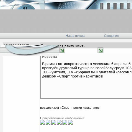
Наша школа
Сведения
16:33 10.04.2019
Спорт против наркотиков.
главная
Новость:
В рамках антинаркотического месячника 6 апреля
б
проведён дружеский турнир по волейболу среди 10А-
10Б - учителя, 11А –сборная 8А и учителей классов 
девизом «Спорт против наркотиков!
под девизом «Спорт против наркотиков!
Прикрепленные изображения: