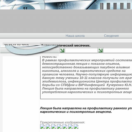
Наша школа
Сведения
20:32 11.04.2019
Антинаркотический месячник.
главная
Новость:
В рамках профилактических мероприятий состояла
демонстрационная лекция с показом опытов,
непосредственно доказывающих пагубное влияние
никотина, алкоголя и наркотических средств на
организм человека. Научно-популярную информацию
данную тему ученики 10-11 классов получили от вра
эпидемиолога, инфекциониста Центра профилакти
борьбы со СПИДом и ВИЧ/инфекцией Кучеренко Ю.Н.
Лекция была направлена на профилактику раннего
употребления наркотических и психотропных веще
Лекция была направлена на профилактику раннего у
наркотических и психотропных веществ.
Прикрепленные изображения: