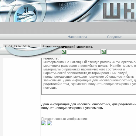
Наша школа
Сведения
21:25 22.04.2019
Антинаркотический месячник.
главная
Новость:
Информационно-наглядный стенд в рамках Антинаркотиче
месячника размещен в вестибюле школы. На нём можно н
материалы о признаках наркотического состояния и
наркотической зависимости,истории реальных людей,
предупреждающих молодое поколение об опасности быть
зависимым. Дана информация для несовершеннолетних, д
родителей о том, где можно получить специализированну
помощь.
Дана информация для несовершеннолетних, для родителей 
получить специализированную помощь.
Прикрепленные изображения: