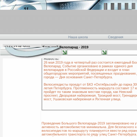
Наша школа
Сведения
17:54 17.05.2019
Большой Велопарад - 2019
главная
Новость:
26 мая 2019 года в четвертый раз состоится ежегодный Б
Велопарад. Событие организовано в рамках единого дня
велопарадов в Российской Федерации и входит в план
общегородских мероприятий, посвященных празднованию 
города — Дня основания Санкт-Петербурга.
Велосипедисты проедут от БКЗ «Октябрьский» до парка 30
летия Петербурга. Протяженность маршрута составит 17 к
пройдет по таким знаковым местам города, как Невский
проспект, Дворцовая набережная, Троицкий мост, Гренадер
мост, Ушаковская набережная и Яхтенная улица.
Проведение Большого Велопарада-2019 запланировано на ут
активность автомобилистов минимальна. Для безопасного х
велосипедистов по маршруту планируется ввести ряд огра
автомобильного транспорта по ряду улиц Санкт-Петербурга. 