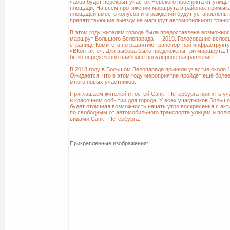
часов будет перекрыт участок Невского проспекта от улицы
площади. На всем протяжении маршрута в районах примыка
площадей вместо конусов и ограждений будут установлены 
препятствующие выезду на маршрут автомобильного трансп
В этом году жителям города была предоставлена возможно
маршрут Большого Велопарада — 2019. Голосование велос
странице Комитета по развитию транспортной инфраструкт
«ВКонтакте». Для выбора было предложены три маршрута. П
было определённо наиболее популярное направление.
В 2018 году в Большом Велопараде приняли участие около 1
Ожидается, что в этом году мероприятие пройдёт ещё боле
много новых участников.
Приглашаем жителей и гостей Санкт-Петербурга принять уч
и красочном событии для города! У всех участников Больш
будет отличная возможность начать утро воскресенья с акт
по свободным от автомобильного транспорта улицам и пол
видами Санкт-Петербурга.
Прикрепленные изображения: