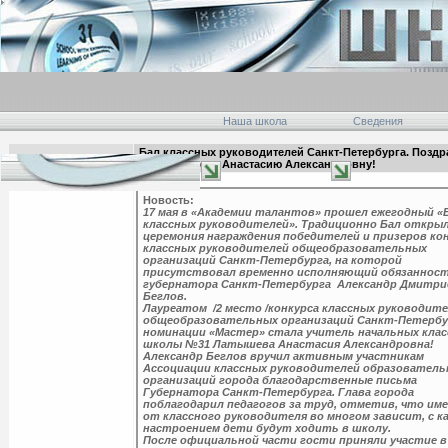
Наша школа
Сведения
Бал классных руководителей Санкт-Петербурга. Позд
11:45 20.05.2019
№31 Латышеву Анастасию Александровну!
главная
Новость:
17 мая в «Академии талантов» прошел ежегодный «
классных руководителей». Традиционно Бал откры
церемония награждения победителей и призеров ко
классных руководителей общеобразовательных
организаций Санкт-Петербурга, на которой
присутствовал временно исполняющий обязаннос
губернатора Санкт-Петербурга Александр Дмитр
Беглов.
Лауреатом /2 место /конкурса классных руководит
общеобразовательных организаций Санкт-Петербу
номинации «Мастер» стала учитель начальных клас
школы №31 Латышева Анастасия Александровна!
Александр Беглов вручил активным участникам
Ассоциации классных руководителей образователь
организаций города благодарственные письма
Губернатора Санкт-Петербурга. Глава города
поблагодарил педагогов за труд, отметив, что им
от классного руководителя во многом зависит, с к
настроением дети будут ходить в школу.
После официальной части гости приняли участие в