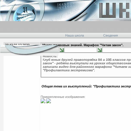
Наша школа
Сведения
23:42 01.12.2020
Месяц правовых знаний. Марафон "Читам закон".
главная
Новость:
К
луб юных друзей правопорядка 9А и 10Б классов п
закон" - ребята выступали на уроках обществознан
записали видео для районного марафона "Читаем з
"Профилактика экстремизма".
Общая тема их выступлений: "Профилактика экстр
Прикрепленные изображения: