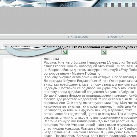
Наша школа
Сведения
11:51 13.12.2020
"Ёлка Победы" 10.12.20 Телеканал «Санкт-Петербург» с
главная
Новость:
Рисунок 7-летнего Богдана Невировича 1А класс из Петерб
станет коллекционной новогодней открыткой. Он занял III 
на Всероссийском детском конкурсе «Нарисуй «Ёлку Побе
организованном «Музеем Победы».
В основу рисунка легла семейная история. После блокады
Ленинграда бабушке Богдана было 5-лет. Она и рассказала
внуку, как новогодняя ёлка в ту пору стала для них символ
надежды. Поставили ее во дворе, но украшать было нечем
поэтому сосед дед Матвей предложил Аннушке (бабушке
Богдана) сшить флажки из платьица дочери, которая погиб
фронте, где работала медсестрой. У неё остался сын Леш
ровесник Ани. Они тогда вместе украшали ёлку. Мальчик 
на колючие ветви открытки с пожеланиями: «чтобы дед Ма
не хворал», «чтобы мы дружили вечно», а девочка, тоже
оставшаяся без родителей, цветные лоскутки. Так и получ
открытка, спустя столько лет с воспоминаниями о прошлом
Всего на конкурс поступило почти 3,5 тысячи работ из 74
регионов России.Ученики нашей школы стали лауреатами 
участниками конкурса: Ялымова Карина 9А, Нгуен Стефан
Беда Наталья 5А, Тимохин Евгений 1Б, Давыденко Роман 
класс. Поздравляем Богдана, всех ребят, родителей и учит