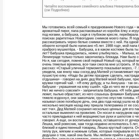
Читайте воспоминания семейного альбома Невировича Бо
(см Подробнее)
Мы готовились всей семьей к празднованию Нового года – 
ароматный пирог, папа распаковывал из коробок ёлку и игру
под ногами, а бабушка, сидя в глубоком кресле, перебирал
поисках раритетных Новогодних снимков моего папы. Я под
рассматривать черно-белые снимки вместе с ней. На одной
обороте которой было написано «5 лет. 1988 год», мой папа
храброго мушкетёра. - Бабушка, а в каком костюме была ты 
лет? Бабушка прищурилась, нежно улыбнулась. - Малыш, ког
Ленинграде только-только закончилась блокада. Нам было с
Но я, как сегодня, помню свой первый Новый год, который 
очень тяжелые времена, все-таки смогла мне устроить. И б
рассказ: «Старый уличный термометр показывал мороз, -7. 
увидела, как внизу наш сосед дед Матвей устанавливает пр
пушистую елку. «Надо бы детям праздник сделать, настрад
отдушина» - говорил на днях дед Матвей моей бабушке, пр
кружки горячий чай. - «Я елку добуду, а ты Аннушка - так о
бабушке - украшения на елку сшей». «Да из чего же я укра
Нет же ничего совсем!» - запричитала бабушка. «Я тебе да
лежит, пылью обрастает, из него сошьешь флажки» Бабушка
тяжело вздохнул, они замолчали, грустно опустив головы. 
называл свою погибшую дочь, она два года назад ушла на 
несколько месяцев назад ему пришла телеграмма от ее со
нет тчк». Дед Матвей сохранил несколько ценных для его па
остальные выменял на провизию. Он носил в нагрудном кар
часто прикладывал к ней морщинистые руки и шепотом о чем
говорил. А еще, он воспитывал внука, оставшегося от дочер
Лешка, мой ровесник, нам тогда недавно исполнилось 5 лет
близкий и единственный товарищ. Лешка круглый сирота. О
теплу рук, мягким и нежным губам, которые покрывали его 
дедушки о том, какой она была. Мы любили прийти к деду Ма
буржуйки, укрыться одеялом, закрыть глаза и, слушая расс