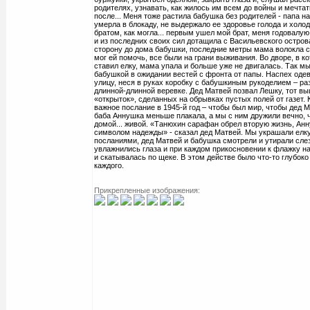
родителях, узнавать, как жилось им всем до войны и мечтать
после... Меня тоже растила бабушка без родителей - папа на
умерла в блокаду, не выдержало ее здоровье голода и холод
братом, как могла... первым ушел мой брат, меня годовалу
и из последних своих сил дотащила с Васильевского остров
сторону до дома бабушки, последние метры мама волокла са
мог ей помочь, все были на грани выживания. Во дворе, в к
ставил елку, мама упала и больше уже не двигалась. Так мы
бабушкой в ожидании вестей с фронта от папы. Наспех оде
улицу, неся в руках коробку с бабушкиным рукоделием – р
длинной-длинной веревке. Дед Матвей позвал Лешку, тот вы
«открыток», сделанных на обрывках пустых полей от газет. 
важное послание в 1945-й год – чтобы был мир, чтобы дед М
баба Аннушка меньше плакала, а мы с ним дружили вечно, 
домой... живой. «Танюхин сарафан обрел вторую жизнь, Анн
символом надежды» - сказал дед Матвей. Мы украшали елк
посланиями, дед Матвей и бабушка смотрели и утирали слез
увлажнились глаза и при каждом прикосновении к флажку н
и скатывалась по щеке. В этом действе было что-то глубоко
каждого.
Прикрепленные изображения: