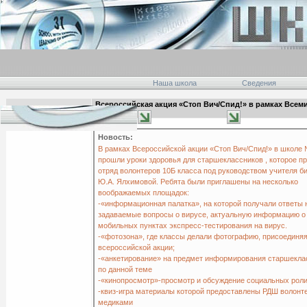
Наша школа
Сведения
Всероссийская акция «Стоп Вич/Спид!» в рамках Всем
22:09 01.12.2021
СПИДом
главная
Новость:
В рамках Всероссийской акции «Стоп Вич/Спид!» в школе
прошли уроки здоровья для старшеклассников , которое п
отряд волонтеров 10Б класса под руководством учителя б
Ю.А. Ялхимовой. Ребята были приглашены на несколько
воображаемых площадок:
-«информационная палатка», на которой получали ответы 
задаваемые вопросы о вирусе, актуальную информацию о
мобильных пунктах экспресс-тестирования на вирус.
-«фотозона», где классы делали фотографию, присоединяя
всероссийской акции;
-«анкетирование» на предмет информирования старшекла
по данной теме
-«кинопросмотр»-просмотр и обсуждение социальных рол
-квиз-игра материалы которой предоставлены РДШ волонт
медиками