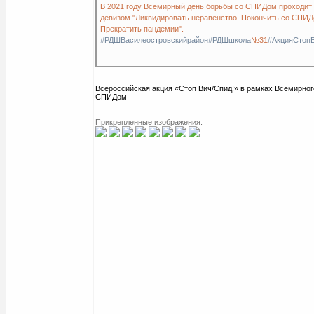
В 2021 году Всемирный день борьбы со СПИДом проходит
девизом "Ликвидировать неравенство. Покончить со СПИД
Прекратить пандемии".
#РДШВасилеостровскийрайон
#РДШшкола
№31
#АкцияСтоп
Всероссийская акция «Стоп Вич/Спид!» в рамках Всемирног
СПИДом
Прикрепленные изображения: