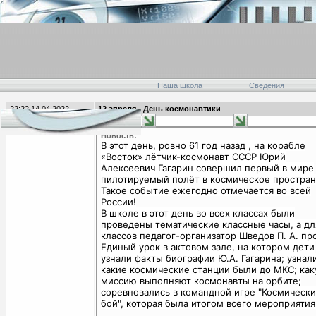
Наша школа
Сведения
22:22 14.04.2022
12 апреля - День космонавтики
главная
Новость:
В этот день, ровно 61 год назад , на корабле
«Восток» лётчик-космонавт СССР Юрий
Алексеевич Гагарин совершил первый в мире
пилотируемый полёт в космическое простран
Такое событие ежегодно отмечается во всей
России!
В школе в этот день во всех классах были
проведены тематические классные часы, а дл
классов педагог-организатор Шведов П. А. пр
Единый урок в актовом зале, на котором дети
узнали факты биографии Ю.А. Гагарина; узнал
какие космические станции были до МКС; ка
миссию выполняют космонавты на орбите;
соревновались в командной игре "Космическ
бой", которая была итогом всего мероприятия