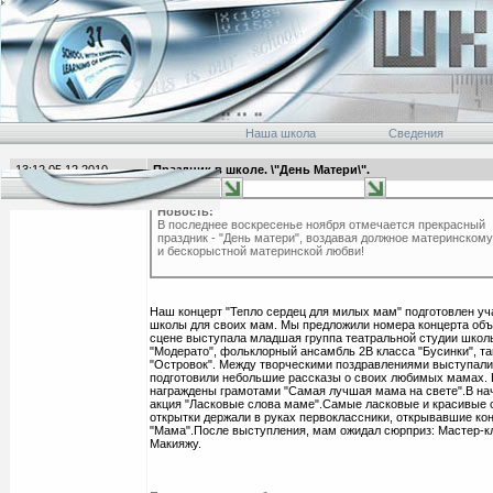
Наша школа
Сведения
13:12 05.12.2010
Праздник в школе. \"День Матери\".
главная
Новость:
В последнее воскресенье ноября отмечается прекрасный
праздник - "День матери", воздавая должное материнскому
и бескорыстной материнской любви!
Наш концерт "Тепло сердец для милых мам" подготовлен у
школы для своих мам. Мы предложили номера концерта об
сцене выступала младшая группа театральной студии школ
"Модерато", фольклорный ансамбль 2В класса "Бусинки", т
"Островок". Между творческими поздравлениями выступали
подготовили небольшие рассказы о своих любимых мамах.
награждены грамотами "Самая лучшая мама на свете".В на
акция "Ласковые слова маме".Самые ласковые и красивые 
открытки держали в руках первоклассники, открывавшие ко
"Мама".После выступления, мам ожидал сюрприз: Мастер-кл
Макияжу.