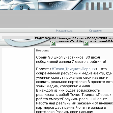
Наша школа
Сведения
ГРАНТ 3000 000 ! Команда 10А класса ПОБЕДИТЕЛИ гор
23:13 20.12.2024
инициативных проектов «Твой бюджет в школах—2024»
главная
Новость:
Среди 90 школ участников, 30 школ
победителей заняли 7 место в рейтинге!
Проект «
#Точка_ТридцатьПервых
» – это
современный ресурсный медиа-центр, где
ученики смогут прокачать свои навыки и
создать реальное портфолио!
В проекте ест
зоны: медиа, коворкинг и чилл.
В каждой из них будет возможность
реализовать себя
В Точке_ТридцатьПервых
ребята смогут:
Получить реальный опыт:
Работа над реальными заказами от внешни
партнеров даст ценный опыт и записи в
портфолио.
Развить свои навыки: