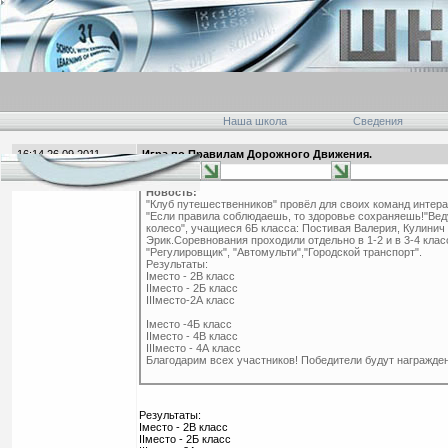
Наша школа
Сведения
16:14 26.09.2011
Игра по Правилам Дорожного Движения.
главная
Новость:
"Клуб путешественников" провёл для своих команд интер
"Если правила соблюдаешь, то здоровье сохраняешь!"Ве
колесо", учащиеся 6Б класса: Постивая Валерия, Кулинич
Эрик.Соревнования проходили отдельно в 1-2 и в 3-4 клас
"Регулировщик", "Автомульти","Городской транспорт".
Результаты:
Iместо - 2В класс
IIместо - 2Б класс
IIIместо-2А класс
Iместо -4Б класс
IIместо - 4В класс
IIIместо - 4А класс
Благодарим всех участников! Победители будут награжде
Результаты:
Iместо - 2В класс
IIместо - 2Б класс