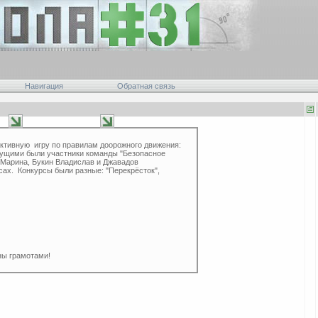
Навигация
Обратная связь
активную игру по правилам доорожного движения:
дущими были участники команды "Безопасное
 Марина, Букин Владислав и Джавадов
сах. Конкурсы были разные: "Перекрёсток",
ны грамотами!