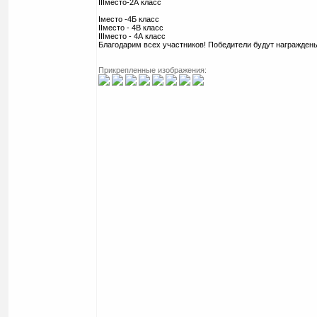
IIIместо-2А класс
Iместо -4Б класс
IIместо - 4В класс
IIIместо - 4А класс
Благодарим всех участников! Победители будут награжден
Прикрепленные изображения: