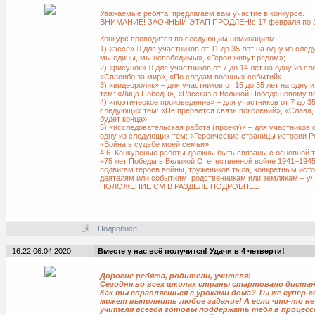
Уважаемые ребята, предлагаем вам участие в конкурсе.
ВНИМАНИЕ! ЗАОЧНЫЙ ЭТАП ПРОДЛЁН!с 17 февраля по 31
Конкурс проводится по следующим номинациям:
1) «эссе»  для участников от 11 до 35 лет на одну из сле
мы едины, мы непобедимы», «Герои живут рядом»;
2) «рисунок»  для участников от 7 до 14 лет на одну из с
«Спасибо за мир», «По следам военных событий»;
3) «видеоролик» – для участников от 15 до 35 лет на одну
тем: «Лица Победы», «Рассказ о Великой Победе новому п
4) «поэтическое произведение» – для участников от 7 до 35
следующих тем: «Не прервется связь поколений», «Слава, 
будет конца»;
5) «исследовательская работа (проект)» – для участников о
одну из следующих тем: «Героические страницы истории Р
«Война в судьбе моей семьи».
4.6. Конкурсные работы должны быть связаны с основной 
«75 лет Победы в Великой Отечественной войне 1941–1945
подвигам героев войны, тружеников тыла, конкретным ист
деятелям или событиям, родственникам или землякам – у
ПОЛОЖЕНИЕ СМ В РАЗДЕЛЕ ПОДРОБНЕЕ
Подробнее
16:22 06.04.2020
Вместе у нас всё получится! Удачи в 4 четверти!
Дорогие ребята, родители, учителя!
Сегодня во всех школах страны стартовало дистан
Как ты справляешься с уроками дома? Ты же супер-
может выполнить любое задание! А если что-то не
учителя всегда готовы поддержать тебя в процессе