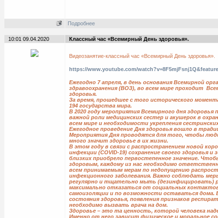
Подробнее
10:01 09.04.2020
Классный час «Всемирный День здоровья».
Видеозанятие-классный час «Всемирный День здоровья».
https://www.youtube.com/watch?v=8F5mjFsnj1Q&feature
Ежегодно 7 апреля, в день основания Всемирной орг
здравоохранения (ВОЗ), во всем мире проходит Вс
здоровья.
За время, прошедшее с того исторического момент
194 государства мира.
В 2020 году мероприятия Всемирного дня здоровья
важной роли медицинских сестер и акушерок в охра
всем мире и необходимости укрепления сестринских
Ежегодное проведение Дня здоровья вошло в традиц
Мероприятия Дня проводятся для того, чтобы люди
много значит здоровье в их жизни.
В этом году в связи с распространением новой кор
инфекции (COVID-19) сохранение своего здоровья и 
близких приобрело первостепенное значение. Что
здоровым, каждому из нас необходимо ответствен
всем принимаемым мерам по недопущению распрост
инфекционного заболевания. Важно соблюдать меры
регулярно и тщательно мыть (дезинфицировать) ру
максимально отказаться от социальных контакто
самоизоляции и по возможности оставаться дома. В
состояния здоровья, появления признаков респира
необходимо вызвать врача на дом.
Здоровье – это та ценность, которой человека над
Именно от него зависит физическое и моральное со