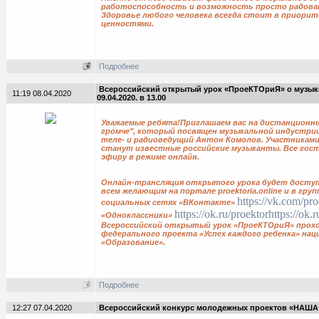
работоспособность и возможность просто радова
Здоровье любого человека всегда стоит в приорит
ценностями.
Подробнее
Всероссийский открытый урок «ПроеКТОриЯ» о музыке
11:19 08.04.2020
09.04.2020. в 13.00
Уважаемые ребята!Приглашаем вас на дистанционны
громче", который посвящен музыкальной индустрии
теле- и радиоведущий Антон Комолов. Участникам
станут известные российские музыканты. Все гост
эфиру в режиме онлайн.
Онлайн-трансляция открытого урока будет доступ
всем желающим на портале proektoria.online и в груп
https://vk.com/pro
социальных сетях «ВКонтакте»
https://ok.ru/proektorhttps://ok.r
«Одноклассники»
Всероссийский открытый урок «ПроеКТОриЯ» прохо
федерального проекта «Успех каждого ребенка» на
«Образование».
Подробнее
12:27 07.04.2020
Всероссийский конкурс молодежных проектов «НАШ