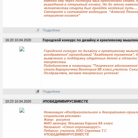
Именно ему через полтора часа предстояло стать 
вышедшим в открытый космос. Но до этого важного
человечества старта был пройдён нелёгкий путь…
Смотрите и скачивайте видеоурок “Алексей Леонов
открытом космосе"
Подробнее
16:20 10.04.2020
Городской конкурс по дизайну и креативному мышле
Городской конкурс по дизайну и креативному мышл
воображения",проводимый "Академией талантов", б
выявление и поддержку одарённых детей в области
творчества.
Победителем в номинации "Творческое вдохновение"
стала Барауничева Виктория 5В класс,учитель Сокин
Поздравляем, желаем творческих успехов!
Подробнее
10:23 10.04.2020
#ПОБЕДИМВИРУСВМЕСТЕ
Номинация «Изобразительное и декоративно-прикл
социальная реклама»
Жанр: рисунок
ФИО автора: Ялымова Карина 8А класс
Название: «Стоп-коронавирус!»
Педагог: учитель ИЗО Сергеева Т.Г.
#ПОБЕДИМВИРУСВМЕСТЕ