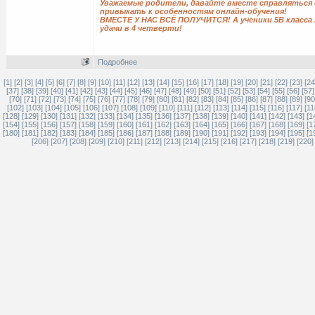
Уважаемые родители, давайте вместе справляться
привыкать к особенностям онлайн-обучения!
ВМЕСТЕ У НАС ВСЁ ПОЛУЧИТСЯ! А ученики 5В класса
удачи в 4 четверти!
Подробнее
[1]
[2]
[3]
[4]
[5]
[6]
[7]
[8]
[9]
[10]
[11]
[12]
[13]
[14]
[15]
[16]
[17]
[18]
[19]
[20]
[21]
[22]
[23]
[24
[37]
[38]
[39]
[40]
[41]
[42]
[43]
[44]
[45]
[46]
[47]
[48]
[49]
[50]
[51]
[52]
[53]
[54]
[55]
[56]
[57]
[70]
[71]
[72]
[73]
[74]
[75]
[76]
[77]
[78]
[79]
[80]
[81]
[82]
[83]
[84]
[85]
[86]
[87]
[88]
[89]
[90
[102]
[103]
[104]
[105]
[106]
[107]
[108]
[109]
[110]
[111]
[112]
[113]
[114]
[115]
[116]
[117]
[11
[128]
[129]
[130]
[131]
[132]
[133]
[134]
[135]
[136]
[137]
[138]
[139]
[140]
[141]
[142]
[143]
[1
[154]
[155]
[156]
[157]
[158]
[159]
[160]
[161]
[162]
[163]
[164]
[165]
[166]
[167]
[168]
[169]
[1
[180]
[181]
[182]
[183]
[184]
[185]
[186]
[187]
[188]
[189]
[190]
[191]
[192]
[193]
[194]
[195]
[1
[206]
[207]
[208]
[209]
[210]
[211]
[212]
[213]
[214]
[215]
[216]
[217]
[218]
[219]
[220]