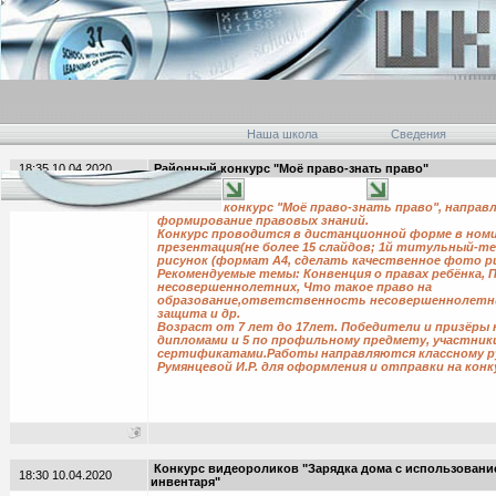
Наша школа
Сведения
18:35 10.04.2020
Районный конкурс "Моё право-знать право"
Р
айонный конкурс "Моё право-знать право", направ
формирование правовых знаний.
Конкурс проводится в дистанционной форме в ном
презентация(не более 15 слайдов; 1й титульный-тем
рисунок (формат А4, сделать качественное фото р
Рекомендуемые темы: Конвенция о правах ребёнка, 
несовершеннолетних, Что такое право на
образование,ответственность несовершеннолетни
защита и др.
Возраст от 7 лет до 17лет. Победители и призёры
дипломами и 5 по профильному предмету, участник
сертификатами.Работы направляются классному р
Румянцевой И.Р. для оформления и отправки на конк
Конкурс видеороликов "Зарядка дома с использован
18:30 10.04.2020
инвентаря"