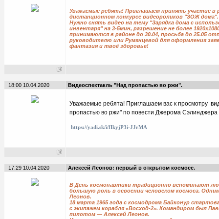
Уважаемые ребята! Приглашаем принять участие в 
дистанционном конкурсе видеороликов "ЗОЖ дома".
Нужно снять видео на тему "Зарядка дома с исполь
инвентаря" на 3-5мин, разрешение не более 1920x108
принимаются в районе до 30.04, просьба до 25.05 о
руководителю или Румянцевой для оформления зая
фантазия и твоё здоровье!
18:00 10.04.2020
Видеоспектакль "Над пропастью во ржи".
Уважаемые ребята! Приглашаем вас к просмотру
ви
пропастью во ржи" по повести Джерома Сэлинджера (
https://yadi.sk/i/fIkyjP3i-JJrMA
17:29 10.04.2020
Алексей Леонов: первый в открытом космосе.
В День космонавтики традиционно вспоминают лю
большую роль в освоении человеком космоса. Одним
Леонов.
18 марта 1965 года с космодрома Байконур стартов
с экипажем корабля «Восход-2». Командиром был Па
пилотом — Алексей Леонов.