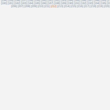
[154]
[155]
[156]
[157]
[158]
[159]
[160]
[161]
[162]
[163]
[164]
[165]
[166]
[167]
[168]
[169]
[1
[180]
[181]
[182]
[183]
[184]
[185]
[186]
[187]
[188]
[189]
[190]
[191]
[192]
[193]
[194]
[195]
[1
[206]
[207]
[208]
[209]
[210]
[211]
[212]
[213]
[214]
[215]
[216]
[217]
[218]
[219]
[220]