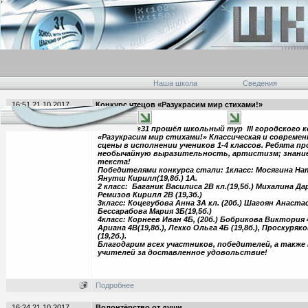
Наша школа
Сведения
16:51 21.10.2017
Конкурс чтецов «Разукрасим мир стихами!»
В школе №31 прошёл школьный тур III городского к
«Разукрасим мир стихами!» Классическая и современн
сцены в исполнении учеников 1-4 классов. Ребята 
необычайную выразительность, артистизм; знани
текста!
Победителями конкурса стали: 1класс: Мосягина Нат
Янутш Кирилл(19,8б.) 1А.
2 класс: Баганик Василиса 2В кл.(19,5б.) Михалина Дари
Ремизов Кирилл 2В (19,3б.)
3класс: Коцегубова Анна 3А кл. (20б.) Шагоян Анастаси
Бессарабова Мария 3Б(19,5б.)
4класс: Корнеев Иван 4Б, (20б.) Бобрикова Виктория 
Ариана 4В(19,8б.), Лекко Ольга 4Б (19,8б.), Проскуряк
(19,2б.).
Благодарим всех участников, победителей, а также
учителей за доставленное удовольствие!
Подробнее
16:24 21.10.2017
Волонтёрство от души.