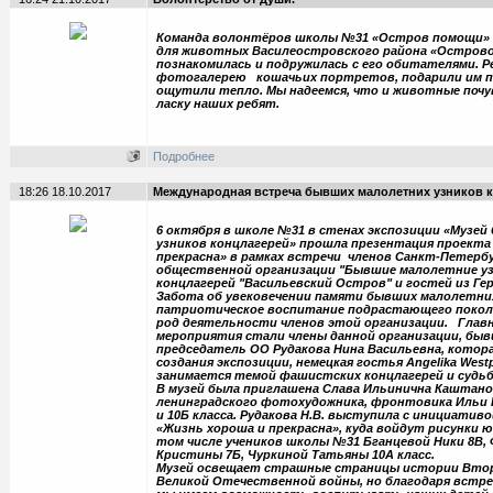
Команда волонтёров школы №31 «Остров помощи»
для животных
Василеостровского района «Острово
познакомилась и подружилась с его обитателями. 
фотогалерею кошачьих портретов, подарили им по
ощутили тепло. Мы надеемся, что и животные поч
ласку наших ребят.
Подробнее
18:26 18.10.2017
Международная встреча бывших малолетних узников к
6 октября в школе №31 в стенах экспозиции «Музе
узников концлагерей» прошла презентация проекта
прекрасна» в рамках встречи членов Санкт-Петерб
общественной организации "Бывшие малолетние у
концлагерей "Васильевский Остров" и гостей из Гер
Забота об увековечении памяти бывших малолетних
патриотическое воспитание подрастающего поколе
род деятельности членов этой организации. Глав
мероприятия стали члены данной организации, быв
председатель ОО Рудакова Нина Васильевна, котора
создания экспозиции, немецкая гостья Angelika West
занимается темой фашистских концлагерей и судьб
В музей была приглашена Слава Ильинична Каштано
ленинградского фотохудожника, фронтовика Ильи Го
и 10Б класса. Рудакова Н.В. выступила с инициативо
«Жизнь хороша и прекрасна», куда войдут рисунки ю
том числе учеников школы №31 Бганцевой Ники 8В,
Кристины 7Б, Чуркиной Татьяны 10А класс.
Музей освещает страшные страницы истории Втор
Великой Отечественной войны, но благодаря встре