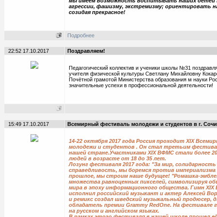
мы имеем возможность воспитывать наших детей
агрессии, фашизму, экстремизму; ориентировать н
созидая прекрасное!
Подробнее
22:52 17.10.2017
Поздравляем!
Педагогический коллектив и ученики школы №31 поздравл
учителя физической культуры Светлану Михайловну Кокар
Почётной грамотой Министерства образования м науки Ро
значительные успехи в профессиональной деятельности!
15:49 17.10.2017
Всемирный фестиваль молодежи и студентов в г. Сочи
14-22 октября 2017 года Россия проходит XIX Всем
молодежи и студентов . Он стал третьим фестива
нашей стране.Участниками XIX ВФМС стали более 2
людей в возрасте от 18 до 35 лет.
Лозунг фестиваля 2017 года: "За мир, солидарность
справедливость, мы боремся против империализма 
прошлое, мы строим наше будущее! "Ромашка-эмбле
множества равноценных пикселей, символизируя о
мира в эпоху информационного общества. Гимн XIX
исполнил российский музыкант и актер Алексей Во
и ремикс создал шведский музыкальный продюсер, 
обладатель премии Grammy RedOne. На фестивале 
на русском и английском языках.
В рамках этого фестиваля в нашей школе прошел е