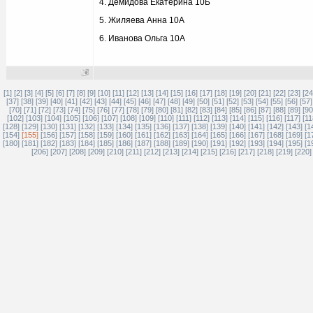
4. Демидова Екатерина 10Б
5. Жиляева Анна 10А
6. Иванова Ольга 10А
[1]
[2]
[3]
[4]
[5]
[6]
[7]
[8]
[9]
[10]
[11]
[12]
[13]
[14]
[15]
[16]
[17]
[18]
[19]
[20]
[21]
[22]
[23]
[24
[37]
[38]
[39]
[40]
[41]
[42]
[43]
[44]
[45]
[46]
[47]
[48]
[49]
[50]
[51]
[52]
[53]
[54]
[55]
[56]
[57]
[70]
[71]
[72]
[73]
[74]
[75]
[76]
[77]
[78]
[79]
[80]
[81]
[82]
[83]
[84]
[85]
[86]
[87]
[88]
[89]
[90
[102]
[103]
[104]
[105]
[106]
[107]
[108]
[109]
[110]
[111]
[112]
[113]
[114]
[115]
[116]
[117]
[11
[128]
[129]
[130]
[131]
[132]
[133]
[134]
[135]
[136]
[137]
[138]
[139]
[140]
[141]
[142]
[143]
[1
[154]
[155]
[156]
[157]
[158]
[159]
[160]
[161]
[162]
[163]
[164]
[165]
[166]
[167]
[168]
[169]
[1
[180]
[181]
[182]
[183]
[184]
[185]
[186]
[187]
[188]
[189]
[190]
[191]
[192]
[193]
[194]
[195]
[1
[206]
[207]
[208]
[209]
[210]
[211]
[212]
[213]
[214]
[215]
[216]
[217]
[218]
[219]
[220]