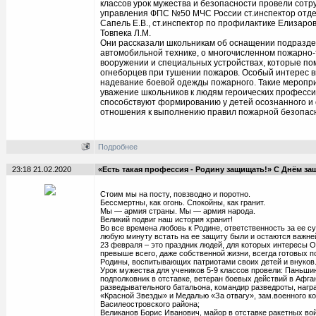
классов урок мужества и безопасности провели сотр
управления ФПС №50 МЧС России ст.инспектор отд
Сапель Е.В., ст.инспектор по профилактике Елизарова
Товпека Л.М.
Они рассказали школьникам об оснащении подразде
автомобильной технике, о многочисленном пожарно
вооружении и специальных устройствах, которые по
огнеборцев при тушении пожаров. Особый интерес в
надевание боевой одежды пожарного. Такие меропр
уважение школьников к людям героических профессий
способствуют формированию у детей осознанного и
отношения к выполнению правил пожарной безопасн
Подробнее
23:18 21.02.2020
«Есть такая профессия - Родину защищать!» С Днём за
Стоим мы на посту, повзводно и поротно.
Бессмертны, как огонь. Спокойны, как гранит.
Мы — армия страны. Мы — армия народа.
Великий подвиг наш история хранит!
Во все времена любовь к Родине, ответственность за ее су
любую минуту встать на ее защиту были и остаются важн
23 февраля – это праздник людей, для которых интересы 
превыше всего, даже собственной жизни, всегда готовых п
Родины, воспитывающих патриотами своих детей и внуков
Урок мужества для учеников 5-9 классов провели: Паньши
подполковник в отставке, ветеран боевых действий в Афга
разведывательного батальона, командир разведроты, наг
«Красной Звезды» и Медалью «За отвагу», зам.военного к
Василеостровского района;
Великанов Борис Иванович, майор в отставке ракетных вой