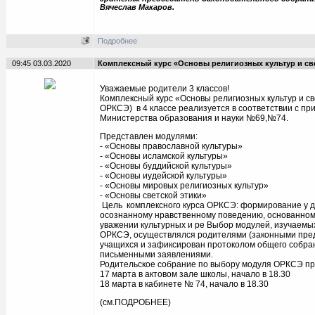
Вячеслав Макаров.
Подробнее
09:45 03.03.2020
Комплексный курс «Основы религиозных культур и св
Уважаемые родители 3 классов!
Комплексный курс «Основы религиозных культур и св
ОРКСЭ) в 4 классе реализуется в соответствии c пр
Министерства образования и науки №69,№74.
Представлен модулями:
- «Основы православной культуры»
- «Основы исламской культуры»
- «Основы буддийской культуры»
- «Основы иудейской культуры»
- «Основы мировых религиозных культур»
- «Основы светской этики»
Цель комплексного курса ОРКСЭ: формирование у д
осознанному нравственному поведению, основанном
уважении культурных и ре Выбор модулей, изучаемых
ОРКСЭ, осуществлялся родителями (законными пре
учащихся и зафиксирован протоколом общего собран
письменными заявлениями.
Родительское собрание по выбору модуля ОРКСЭ пр
17 марта в актовом зале школы, начало в 18.30
18 марта в кабинете № 74, начало в 18.30
(см.ПОДРОБНЕЕ)