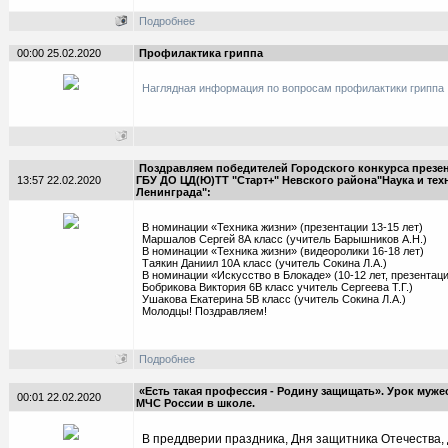
Подробнее
00:00 25.02.2020
Профилактика гриппа
Наглядная информация по вопросам профилактики гриппа
Поздравляем победителей Городского конкурса презе
13:57 22.02.2020
ГБУ ДО ЦД(Ю)ТТ "Старт+" Невского района"Наука и тех
Ленинграда":
В номинации «Техника жизни» (презентации 13-15 лет)
Маршалов Сергей 8А класс (учитель Барышников А.Н.)
В номинации «Техника жизни» (видеоролики 16-18 лет)
Таякин Даниил 10А класс (учитель Сокина Л.А.)
В номинации «Искусство в Блокаде» (10-12 лет, презентаци
Бобрикова Виктория 6В класс учитель Сергеева Т.Г.)
Ушакова Екатерина 5В класс (учитель Сокина Л.А.)
Молодцы! Поздравляем!
Подробнее
«Есть такая профессия - Родину защищать». Урок муже
00:01 22.02.2020
МЧС России в школе.
В преддверии праздника, Дня защитника Отечества, 