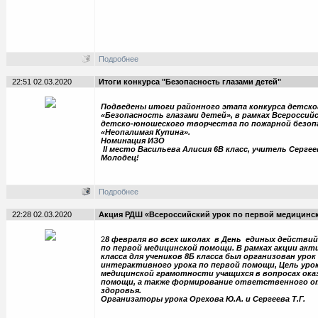
Подробнее
22:51 02.03.2020
Итоги конкурса "Безопасность глазами детей"
Подведены итоги районного этапа конкурса детск
«Безопасность глазами детей», в рамках Всероссийс
детско-юношеского творчества по пожарной безоп
«Неопалимая Купина».
Номинация ИЗО
II место Васильева Алисия 6В класс, учитель Сергеев
Молодец!
Подробнее
22:28 02.03.2020
Акция РДШ «Всероссийский урок по первой медицинс
2
8 февраля во всех школах в День единых действи
по первой медицинской помощи. В рамках акции ак
класса для учеников 8Б класса был организован урок
интерактивного урока по первой помощи, Цель уро
медицинской грамотности учащихся в вопросах ока
помощи, а также формирование ответственного о
здоровья.
Организаторы урока Орехова Ю.А. и Сергеева Т.Г.