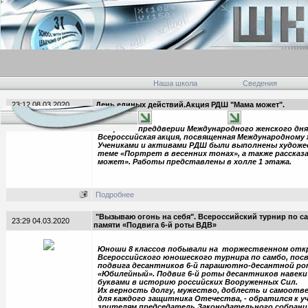
Наша школа
Сведения
23:12 08.03.2020
День единых действий.Акция РДШ "Мама может".
6 марта в преддверии Международного женского дн
Всероссийская акция, посвященная Международному 
Учениками и активами РДШ были выполнены худож
теме «Портрет в весенних тонах», а также рассказ
может». Работы представлены в холле 1 этажа.
Подробнее
"Вызываю огонь на себя". Всероссийский турнир по 
23:29 04.03.2020
памяти «Подвига 6-й роты ВДВ»
Юноши 8 классов побывали на торжественном от
Всероссийского юношеского турнира по самбо, пос
подвига десантников 6-й парашютно-десантной ро
«Юбилейный». Подвиг 6-й роты десантников навек
буквами в историю российских Вооруженных Сил.
Их верность долгу, мужество, доблесть и самоотв
для каждого защитника Отечества, - обратился к у
зрителям председатель Законодательного собрани