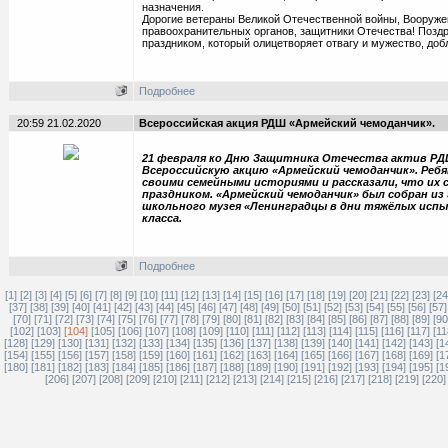
назначения.
Дорогие ветераны Великой Отечественной войны, Вооруже
правоохранительных органов, защитники Отечества! Позд
праздником, который олицетворяет отвагу и мужество, добл
Подробнее
20:59 21.02.2020
Всероссийская акция РДШ «Армейский чемоданчик».
21 февраля ко Дню Защитника Отечества актив РД
Всероссийскую акцию «Армейский чемоданчик». Реб
своими семейными историями и рассказали, что их 
праздником. «Армейский чемоданчик» был собран из
школьного музея «Ленинградцы в дни тяжёлых исп
класса.
Подробнее
[1]
[2]
[3]
[4]
[5]
[6]
[7]
[8]
[9]
[10]
[11]
[12]
[13]
[14]
[15]
[16]
[17]
[18]
[19]
[20]
[21]
[22]
[23]
[24
[37]
[38]
[39]
[40]
[41]
[42]
[43]
[44]
[45]
[46]
[47]
[48]
[49]
[50]
[51]
[52]
[53]
[54]
[55]
[56]
[57]
[70]
[71]
[72]
[73]
[74]
[75]
[76]
[77]
[78]
[79]
[80]
[81]
[82]
[83]
[84]
[85]
[86]
[87]
[88]
[89]
[90
[102]
[103]
[104]
[105]
[106]
[107]
[108]
[109]
[110]
[111]
[112]
[113]
[114]
[115]
[116]
[117]
[11
[128]
[129]
[130]
[131]
[132]
[133]
[134]
[135]
[136]
[137]
[138]
[139]
[140]
[141]
[142]
[143]
[1
[154]
[155]
[156]
[157]
[158]
[159]
[160]
[161]
[162]
[163]
[164]
[165]
[166]
[167]
[168]
[169]
[1
[180]
[181]
[182]
[183]
[184]
[185]
[186]
[187]
[188]
[189]
[190]
[191]
[192]
[193]
[194]
[195]
[1
[206]
[207]
[208]
[209]
[210]
[211]
[212]
[213]
[214]
[215]
[216]
[217]
[218]
[219]
[220]