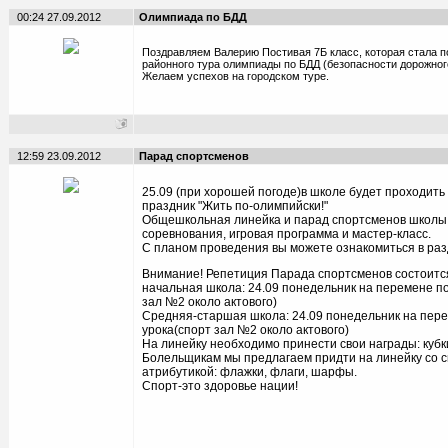
00:24 27.09.2012
Олимпиада по БДД
Поздравляем Валерию Постивая 7Б класс, которая стала 
районного тура олимпиады по БДД (безопасности дорожног
Желаем успехов на городском туре.
12:59 23.09.2012
Парад спортсменов
25.09 (при хорошей погоде)в школе будет проходить
праздник "Жить по-олимпийски!"
Общешкольная линейка и парад спортсменов школы
соревнования, игровая программа и мастер-класс.
С планом проведения вы можете ознакомиться в раз
Внимание! Репетиция Парада спортсменов состоитс
начальная школа: 24.09 понедельник на перемене по
зал №2 около актового)
Средняя-старшая школа: 24.09 понедельник на пере
урока(спорт зал №2 около актового)
На линейку необходимо принести свои награды: кубк
Болельщикам мы предлагаем придти на линейку со 
атрибутикой: флажки, флаги, шарфы.
Спорт-это здоровье нации!