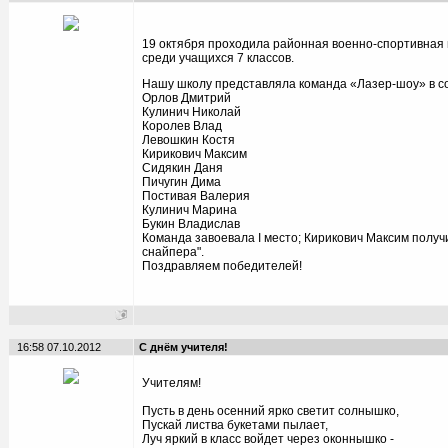
19 октября проходила районная военно-спортивная
среди учащихся 7 классов.
Нашу школу представляла команда «Лазер-шоу» в со
Орлов Дмитрий
Кулинич Николай
Королев Влад
Левошкин Костя
Кирикович Максим
Сидякин Даня
Пичугин Дима
Постивая Валерия
Кулинич Марина
Букин Владислав
Команда завоевала I место; Кирикович Максим получ
снайпера".
Поздравляем победителей!
16:58 07.10.2012
С днём учителя!
Учителям!
Пусть в день осенний ярко светит солнышко,
Пускай листва букетами пылает,
Луч яркий в класс войдет через оконнышко -