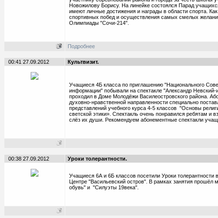
Новожилову Борису. На линейке состоялся Парад учащихс
имеют личные достижения и награды в области спорта. Ка
спортивных побед и осуществления самых смелых желани
Олимпиады "Сочи-214".
Подробнее
00:41 27.09.2012
Культвизит.
Учащиеся 4Б класса по приглашению "Национального Сове
информации" побывали на спектакле "Александр Невский-и
проходил в Доме Молодёжи Василеостровского района. Аб
духовно-нравственной направленности специально поста
представлений учебного курса 4-5 классов "Основы религ
светской этики». Спектакль очень понравился ребятам и в
слёз их души. Рекомендуем абонементные спектакли уча
00:38 27.09.2012
Уроки толерантности.
Учащиеся 6А и 6Б классов посетили Уроки толерантности
Центре "Васильевский остров". В рамках занятия прошёл м
обувь" и "Силуэты 19века".