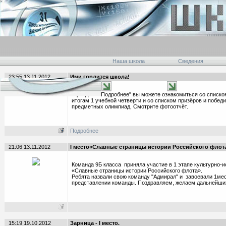
Наша школа
Сведения
23:55 13.11.2012
Ими гордится школа!
В разделе "Подробнее" вы можете ознакомиться со списк
итогам 1 учебной четверти и со списком призёров и побед
предметных олимпиад. Смотрите фотоотчёт.
Подробнее
21:06 13.11.2012
I место«Славные страницы истории Российского флот
Команда 9Б класса приняла участие в 1 этапе культурно-
«Славные страницы истории Российского флота».
Ребята назвали свою команду "Адмирал" и завоевали 1мес
представлении команды. Поздравляем, желаем дальнейши
15:19 19.10.2012
Зарница - I место.