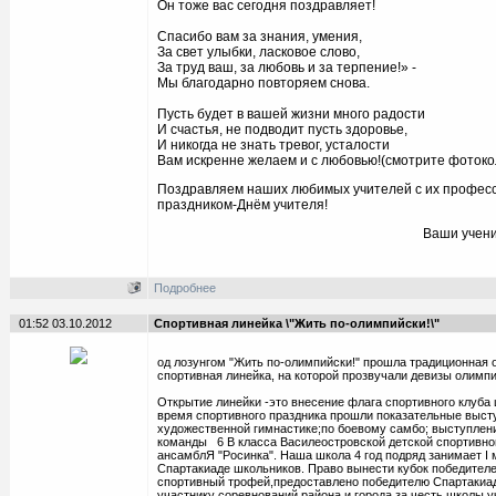
Он тоже вас сегодня поздравляет!
Спасибо вам за знания, умения,
За свет улыбки, ласковое слово,
За труд ваш, за любовь и за терпение!» -
Мы благодарно повторяем снова.
Пусть будет в вашей жизни много радости
И счастья, не подводит пусть здоровье,
И никогда не знать тревог, усталости
Вам искренне желаем и с любовью!(смотрите фотоко
Поздравляем наших любимых учителей с их профес
праздником-Днём учителя!
Ваши ученик
Подробнее
01:52 03.10.2012
Спортивная линейка \"Жить по-олимпийски!\"
од лозунгом "Жить по-олимпийски!" прошла традиционная
спортивная линейка, на которой прозвучали девизы олимпи
Открытие линейки -это внесение флага спортивного клуба 
время спортивного праздника прошли показательные выст
художественной гимнастике;по боевому самбо; выступлен
команды 6 В класса Василеостровской детской спортивно
ансамблЯ "Росинка". Наша школа 4 год подряд занимает I 
Спартакиаде школьников. Право вынести кубок победителе
спортивный трофей,предоставлено победителю Спартакиа
участнику соревнований района и города за честь школы 