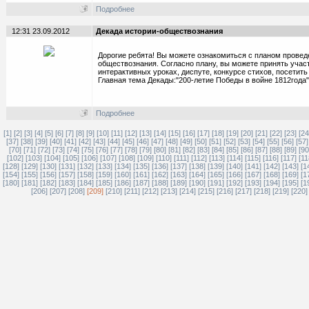
Подробнее
12:31 23.09.2012
Декада истории-обществознания
Дорогие ребята! Вы можете ознакомиться с планом провед
обществознания. Согласно плану, вы можете принять участ
интерактивных уроках, диспуте, конкурсе стихов, посетить
Главная тема Декады:"200-летие Победы в войне 1812года"
Подробнее
[1]
[2]
[3]
[4]
[5]
[6]
[7]
[8]
[9]
[10]
[11]
[12]
[13]
[14]
[15]
[16]
[17]
[18]
[19]
[20]
[21]
[22]
[23]
[24
[37]
[38]
[39]
[40]
[41]
[42]
[43]
[44]
[45]
[46]
[47]
[48]
[49]
[50]
[51]
[52]
[53]
[54]
[55]
[56]
[57]
[70]
[71]
[72]
[73]
[74]
[75]
[76]
[77]
[78]
[79]
[80]
[81]
[82]
[83]
[84]
[85]
[86]
[87]
[88]
[89]
[90
[102]
[103]
[104]
[105]
[106]
[107]
[108]
[109]
[110]
[111]
[112]
[113]
[114]
[115]
[116]
[117]
[11
[128]
[129]
[130]
[131]
[132]
[133]
[134]
[135]
[136]
[137]
[138]
[139]
[140]
[141]
[142]
[143]
[1
[154]
[155]
[156]
[157]
[158]
[159]
[160]
[161]
[162]
[163]
[164]
[165]
[166]
[167]
[168]
[169]
[1
[180]
[181]
[182]
[183]
[184]
[185]
[186]
[187]
[188]
[189]
[190]
[191]
[192]
[193]
[194]
[195]
[1
[206]
[207]
[208]
[209]
[210]
[211]
[212]
[213]
[214]
[215]
[216]
[217]
[218]
[219]
[220]