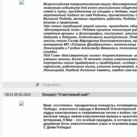
Всероссийская патриотическая акция «Бессмертный
знаковым событием для всего российского обществ
семей к пути, пройденному их отцами и дедами, гор
жертвенный подвиг во имя Родины, причастность 
Великой Победе, желание передать радость Победы 
внукам и правнукам.
Уже стало традицией нашей школы проводить об
«Бессмертный полк». Ребята провели поисковую ра
семейные архивы и фотографии, послушали расска
бабушек и дедушек, подготовили выступление. По
школы стали Скляр Маргарита Константиновна, п
ветеранов МО «Остров Декабристов», жительница
Ленинграда и Галдин Александр Иванович, полковни
службы.
Под Гимн «Бессмертного полка» торжественным 
ученики школы. Более 70 человек стали участниками
портреты своих прабабушек и прадедушек: солдат 
партизан, работников тыла, узников концлагерей,
Ленинграда. Каждый достоин памяти, каждое имя ва
Подробнее
09:11 09.05.2019
Концерт "Счастливый май!"
8мая состоялись праздничные концерты, посвящённ
Победы советского народа в Великой Отечественной
кадры кинохроники и современные песни о войне; пр
весёлые танцы; живая классическая музыка и красочн
ветеранам. 9 Мая – это особый праздник, в котором с
душевная боль невосполнимых утрат и огромная рад
С Днём Победы!