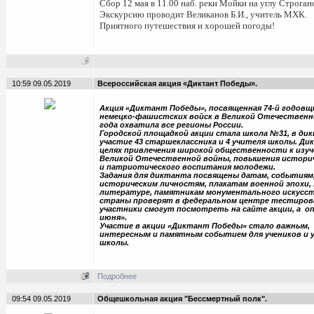
Сбор 12 мая в 11.00 наб. реки Мойки на углу Строган
Экскурсию проводит Великанов Б.И., учитель МХК.
Приятного путешествия и хорошей погоды!
10:59 09.05.2019
Всероссийская акция «Диктант Победы».
Акция «Диктант Победы», посвященная 74-й годовщ
немецко-фашистских войск в Великой Отечественной
года охватила все регионы России.
Городской площадкой акции стала школа №31, в ди
участие 43 старшеклассника и 4 учителя школы. Д
целях привлечения широкой общественности к изу
Великой Отечественной войны, повышения истори
и патриотического воспитания молодежи.
Задания для диктанта посвящены датам, событиям,
историческим личностям, плакатам военной эпохи,
литературе, памятникам монументального искусст
страны проверят в федеральном центре тестиров
участники смогут посмотреть на сайте акции, а о
июня».
Участие в акции «Диктант Победы» стало важным
интересным и памятным событием для учеников и 
школы.
Подробнее
09:54 09.05.2019
Общешкольная акция "Бессмертный полк".