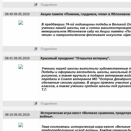
Подробнее
08:49 09.05.2019
Акции памяти «Помним, гордимся, чтим» в Яблоневом 
В преддверии 74-ой годовщины победы в Великой О
ученики нашей школы, как и сотни василеостровцев
мемориальном Яблоневом саду на Акции памяти «По
чтим» и патриотическом фестивале искусств «Цве
Подробнее
08:41 09.05.2019
Красивый праздник! "Открытка ветерану".
Ученики нашей школы выполнили художественные п
Победы и оформили вестибюль школы, школьный д
рисунков, а также вручили в подарок ветеранам во
передали в Совет ветеранов МО "Остров Декабрис
сделанные своими руками. В акции пряняли участие у
классов, а также ученики среднйе школы под руков
Т.Г.
Подробнее
Историческая игра-квест «Великие сражения, предопр
08:19 09.05.2019
войны».
7мая состоялась историческая игра-квест «Великие
предопределившие исход войны». Каждая станция б