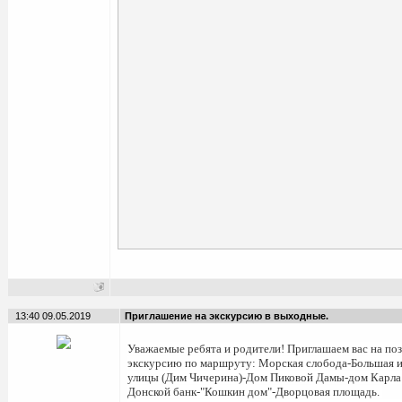
13:40 09.05.2019
Приглашение на экскурсию в выходные.
Уважаемые ребята и родители! Приглашаем вас на по
экскурсию по маршруту: Морская слобода-Большая 
улицы (Дим Чичерина)-Дом Пиковой Дамы-дом Карла
Донской банк-"Кошкин дом"-Дворцовая площадь.