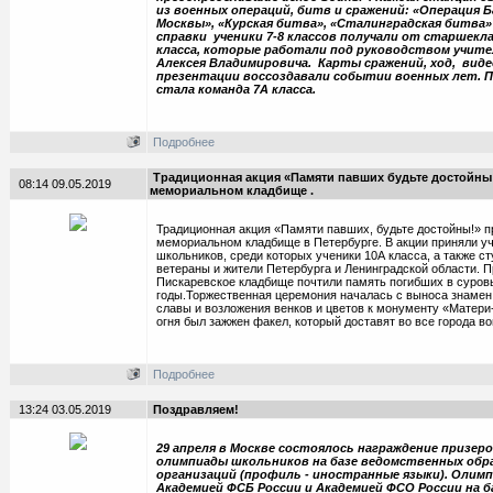
из военных операций, битв и сражений: «Операция 
Москвы», «Курская битва», «Сталинградская битва»
справки ученики 7-8 классов получали от старшекла
класса, которые работали под руководством учите
Алексея Владимировича. Карты сражений, ход, вид
презентации воссоздавали событии военных лет. 
стала команда 7А класса.
Подробнее
Традиционная акция «Памяти павших будьте достойны
08:14 09.05.2019
мемориальном кладбище .
Традиционная акция «Памяти павших, будьте достойны!» 
мемориальном кладбище в Петербурге. В акции приняли у
школьников, среди которых ученики 10А класса, а также ст
ветераны и жители Петербурга и Ленинградской области. 
Пискаревское кладбище почтили память погибших в суро
годы.Торжественная церемония началась с выноса знамен
славы и возложения венков и цветов к монументу «Матери
огня был зажжен факел, который доставят во все города в
Подробнее
13:24 03.05.2019
Поздравляем!
29 апреля в Москве состоялось награждение призер
олимпиады школьников на базе ведомственных об
организаций (профиль - иностранные языки). Олим
Академией ФСБ России и Академией ФСО России на 