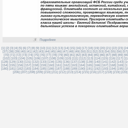
образовательных организаций ФСБ России среди уча
по пяти языкам: английский, испанский, китайский, 
французский. Олимпиада состоит из нескольких ра
повышенной сложности, проверяющих языковую, 
лингво-культурологическую, переводческую компет
лингвистическое мышление. Призером олимпиады с
класса нашей школы - Евгений Беликов! Поздравляем
дальнейших успехов в покорении олимпиадных верш
Подробнее
[1]
[2]
[3]
[4]
[5]
[6]
[7]
[8]
[9]
[10]
[11]
[12]
[13]
[14]
[15]
[16]
[17]
[18]
[19]
[20]
[21]
[22]
[23]
[24
[37]
[38]
[39]
[40]
[41]
[42]
[43]
[44]
[45]
[46]
[47]
[48]
[49]
[50]
[51]
[52]
[53]
[54]
[55]
[56]
[57]
[70]
[71]
[72]
[73]
[74]
[75]
[76]
[77]
[78]
[79]
[80]
[81]
[82]
[83]
[84]
[85]
[86]
[87]
[88]
[89]
[90
[102]
[103]
[104]
[105]
[106]
[107]
[108]
[109]
[110]
[111]
[112]
[113]
[114]
[115]
[116]
[117]
[11
[128]
[129]
[130]
[131]
[132]
[133]
[134]
[135]
[136]
[137]
[138]
[139]
[140]
[141]
[142]
[143]
[1
[154]
[155]
[156]
[157]
[158]
[159]
[160]
[161]
[162]
[163]
[164]
[165]
[166]
[167]
[168]
[169]
[1
[180]
[181]
[182]
[183]
[184]
[185]
[186]
[187]
[188]
[189]
[190]
[191]
[192]
[193]
[194]
[195]
[1
[206]
[207]
[208]
[209]
[210]
[211]
[212]
[213]
[214]
[215]
[216]
[217]
[218]
[219]
[220]