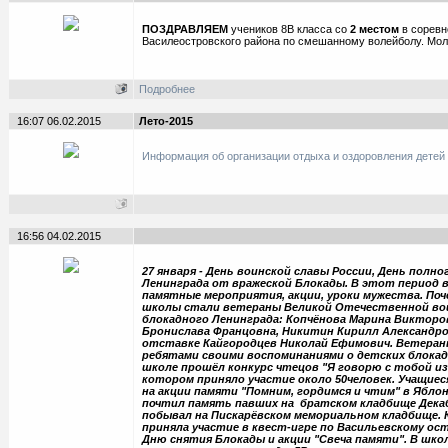
ПОЗДРАВЛЯЕМ
учеников 8В класса со
2 местом
в соревн
Василеостровского района по смешанному волейболу. Мол
Подробнее
16:07 06.02.2015
Лето-2015
Информация об организации отдыха и оздоровления детей 
16:56 04.02.2015
27 января - День воинской славы России, День полн
Ленинграда от вражеской Блокады. В этот период 
памятные мероприятия, акции, уроки мужества. По
школы стали ветераны Великой Отечественной во
блокадного Ленинграда: Копчёнова Марина Викторов
Бронислава Францовна, Никитин Кирилл Александров
отставке Кайгородцев Николай Ефимович. Ветеран
ребятами своими воспоминаниями о детских блокадн
школе прошёл конкурс чтецов "Я говорю с тобой из 
котором приняло участие около 50человек. Учащиес
на акции памяти "Помним, гордимся и чтим" в Яблон
почтил память павших на братском кладбище Декаб
побывал на Пискарёвском мемориальном кладбище. К
приняла участие в квест-игре по Васильевскому ос
Дню снятия Блокады и акции "Свеча памяти". В шко