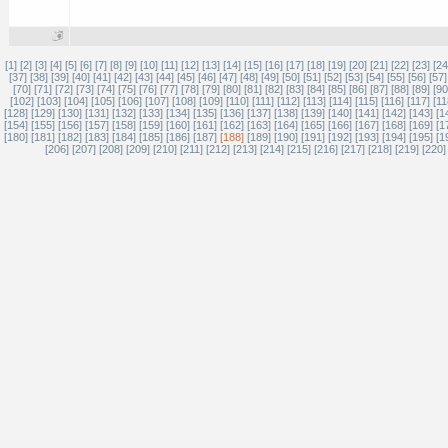
[1]
[2]
[3]
[4]
[5]
[6]
[7]
[8]
[9]
[10]
[11]
[12]
[13]
[14]
[15]
[16]
[17]
[18]
[19]
[20]
[21]
[22]
[23]
[24
[37]
[38]
[39]
[40]
[41]
[42]
[43]
[44]
[45]
[46]
[47]
[48]
[49]
[50]
[51]
[52]
[53]
[54]
[55]
[56]
[57]
[70]
[71]
[72]
[73]
[74]
[75]
[76]
[77]
[78]
[79]
[80]
[81]
[82]
[83]
[84]
[85]
[86]
[87]
[88]
[89]
[90
[102]
[103]
[104]
[105]
[106]
[107]
[108]
[109]
[110]
[111]
[112]
[113]
[114]
[115]
[116]
[117]
[11
[128]
[129]
[130]
[131]
[132]
[133]
[134]
[135]
[136]
[137]
[138]
[139]
[140]
[141]
[142]
[143]
[1
[154]
[155]
[156]
[157]
[158]
[159]
[160]
[161]
[162]
[163]
[164]
[165]
[166]
[167]
[168]
[169]
[1
[180]
[181]
[182]
[183]
[184]
[185]
[186]
[187]
[188]
[189]
[190]
[191]
[192]
[193]
[194]
[195]
[1
[206]
[207]
[208]
[209]
[210]
[211]
[212]
[213]
[214]
[215]
[216]
[217]
[218]
[219]
[220]