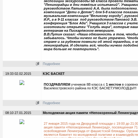
экспозиции экскурсоводы 5В класса провели темати
"Ленинградцы в дни тяжёлых испытаний". Учащимися
руководством Латышевой А.А. была подготовлена
композиция "Дети о Детях"; для 5-8 классов показа
музыкальная композиция "Великому городу", руков
И.Р., а в 9-11 классах под руководством Пановой Э.В
конференция "Блок Ада". Учащиеся 3 классов с учите
изготовили открытки "Голубь мира", которые наш
ветеранам на Пискарёвском мемориале.
В.В.Путин сказал: «Наша обязанность в том, чтобы
забывалось. Чтобы ничего не было утрачено. Чтоб
стране и за рубежом помнили об этой трагедии, о 
ленинградцев. И сделать всё, чтобы ничего подобно
мира больше не повторилось".
Подробнее
19:33 02.02.2015
КЭС БАСКЕТ
ПОЗДРАВЛЯЕМ
учеников 8В класса с
1 местом
в соревно
Василеостровского района по КЭС БАСКЕТУ!МОЛОДЦЫ!!!
Подробнее
08:10 27.01.2015
Молодежная акция памяти «Непокоренный Ленинград»
27 января 2015 года на Дворцовой площади с 19:00 до 21:
акция памяти «Непокоренный Ленинград», посвященная 71
освобождения Ленинграда от фашистской блокады. Орган
является Комитет по молодежной политике и взаимодейст