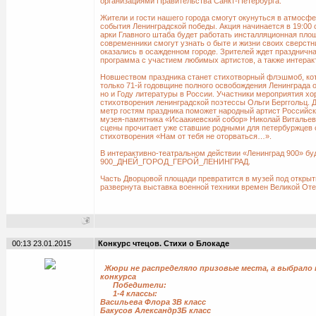
организациями Правительства Санкт-Петербурга.
Жители и гости нашего города смогут окунуться в атмосфе
события Ленинградской победы. Акция начинается в 19:00 
арки Главного штаба будет работать инсталляционная площ
современники смогут узнать о быте и жизни своих сверстн
оказались в осажденном городе. Зрителей ждет праздничн
программа с участием любимых артистов, а также интерак
Новшеством праздника станет стихотворный флэшмоб, ко
только 71-й годовщине полного освобождения Ленинграда 
но и Году литературы в России. Участники мероприятия хо
стихотворения ленинградской поэтессы Ольги Берггольц. 
метр гостям праздника поможет народный артист Российск
музея-памятника «Исаакиевский собор» Николай Витальев
сцены прочитает уже ставшие родными для петербуржцев 
стихотворения «Нам от тебя не оторваться…».
В интерактивно-театральном действии «Ленинград 900» бу
900_ДНЕЙ_ГОРОД_ГЕРОЙ_ЛЕНИНГРАД.
Часть Дворцовой площади превратится в музей под открыт
развернута выставка военной техники времен Великой От
00:13 23.01.2015
Конкурс чтецов. Стихи о Блокаде
Жюри не распределяло призовые места, а выбрало
конкурса
Победители:
1-4 классы:
Васильева Флора 3В класс
Бакусов Александр3Б класс