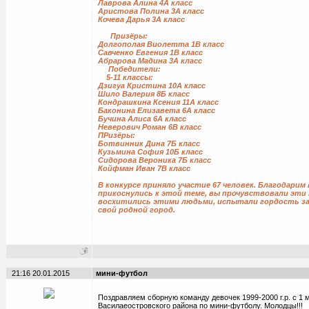
Лаврова Алина 4А класс
Аристова Полина 3А класс
Кочева Дарья 3А класс
Призёры:
Долгополая Виолетта 1В класс
Савченко Евгения 1В класс
Абрарова Мадина 3А класс
Победители:
5-11 классы:
Дзигуа Кристина 10А класс
Шило Валерия 8Б класс
Кондрашкина Ксения 11А класс
Баконина Елизавета 6А класс
Бучина Алиса 6А класс
Неверович Роман 6В класс
ПРизёры:
Ботвинник Дина 7Б класс
Кузьмина София 10Б класс
Сидорова Вероника 7Б класс
Койфман Иван 7В класс
В конкурсе приняло участие 67 человек. Благодарим 
прикоснулись к этой теме, вы прочувствовали эти
восхитились этими людьми, испытали гордость за 
свой родной город.
21:16 20.01.2015
мини-футбол
Поздравляем сборную команду девочек 1999-2000 г.р. с 1 
Василаеостровского района по мини-футболу. Молодцы!!!