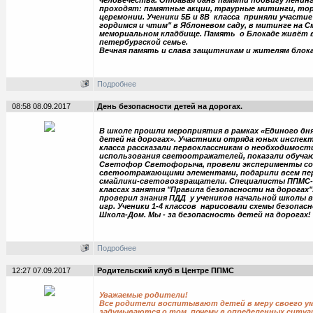
человечества. Отдавая дань памяти подвигу ленинг
проходят: памятные акции, траурные митинги, т
церемонии. Ученики 5Б и 8В класса приняли участие
гордимся и чтим" в Яблоневом саду, в митинге на 
мемориальном кладбище. Память о Блокаде живёт 
петербургской семье.
Вечная память и слава защитникам и жителям блок
Подробнее
08:58 08.09.2017
День безопасности детей на дорогах.
В школе прошли мероприятия в рамках «Единого дн
детей на дорогах». Участники отряда юных инспек
класса рассказали первоклассникам о необходимост
использования светоотражателей, показали обуча
Светофор Светофорыча, провели эксперименты со
светоотражающими элементами, подарили всем пе
смайлики-световозвращатели. Специалисты ППМС-
классах занятия "Правила безопасности на дорогах
проверил знания ПДД у учеников начальной школы 
игр. Ученики 1-4 классов нарисовали схемы безопас
Школа-Дом. Мы - за безопасность детей на дорогах!
Подробнее
12:27 07.09.2017
Родительский клуб в Центре ППМС
Уважаемые родители!
Все родители воспитывают детей в меру своего ум
задумываются о том, почему в определенных ситуа