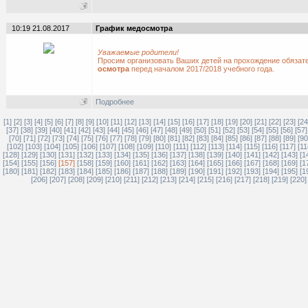
10:19 21.08.2017
График медосмотра
Уважаемые родители!
Просим организовать Ваших детей на прохождение обязат
осмотра
перед началом 2017/2018 учебного года.
Подробнее
[1]
[2]
[3]
[4]
[5]
[6]
[7]
[8]
[9]
[10]
[11]
[12]
[13]
[14]
[15]
[16]
[17]
[18]
[19]
[20]
[21]
[22]
[23]
[24
[37]
[38]
[39]
[40]
[41]
[42]
[43]
[44]
[45]
[46]
[47]
[48]
[49]
[50]
[51]
[52]
[53]
[54]
[55]
[56]
[57]
[70]
[71]
[72]
[73]
[74]
[75]
[76]
[77]
[78]
[79]
[80]
[81]
[82]
[83]
[84]
[85]
[86]
[87]
[88]
[89]
[90
[102]
[103]
[104]
[105]
[106]
[107]
[108]
[109]
[110]
[111]
[112]
[113]
[114]
[115]
[116]
[117]
[11
[128]
[129]
[130]
[131]
[132]
[133]
[134]
[135]
[136]
[137]
[138]
[139]
[140]
[141]
[142]
[143]
[1
[154]
[155]
[156]
[157]
[158]
[159]
[160]
[161]
[162]
[163]
[164]
[165]
[166]
[167]
[168]
[169]
[1
[180]
[181]
[182]
[183]
[184]
[185]
[186]
[187]
[188]
[189]
[190]
[191]
[192]
[193]
[194]
[195]
[1
[206]
[207]
[208]
[209]
[210]
[211]
[212]
[213]
[214]
[215]
[216]
[217]
[218]
[219]
[220]