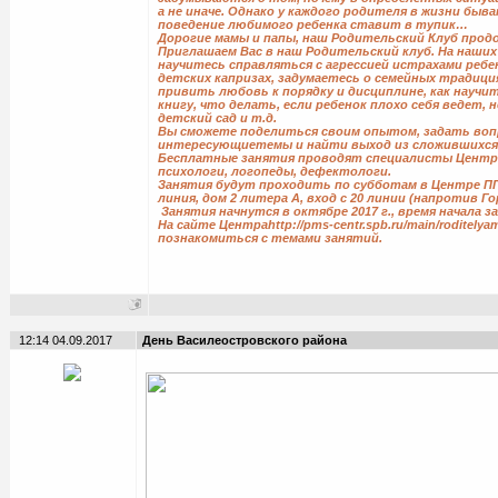
а не иначе. Однако у каждого родителя в жизни бы
поведение любимого ребенка ставит в тупик…
Дорогие мамы и папы, наш Родительский Клуб про
Приглашаем Вас в наш Родительский клуб. На наших
научитесь справляться с агрессией истрахами ребе
детских капризах, задумаетесь о семейных традиция
привить любовь к порядку и дисциплине, как научи
книгу, что делать, если ребенок плохо себя ведет, 
детский сад и т.д.
Вы сможете поделиться своим опытом, задать воп
интересующиетемы и найти выход из сложившихся
Бесплатные занятия проводят специалисты Центра
психологи, логопеды, дефектологи.
Занятия будут проходить по субботам в Центре ПП
линия, дом 2 литера А, вход с 20 линии (напротив 
Занятия начнутся в октябре 2017 г., время начала з
На сайте Центраhttp://pms-centr.spb.ru/main/roditel
познакомиться с темами занятий.
12:14 04.09.2017
День Василеостровского района