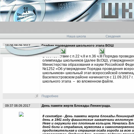
Наша школа
Сведения
18:08 08.09.2017
График проведения школьного этапа ВОШ
В соответствии с п.22 ч.
II
и п.36 ч.
III
Порядка проведен
олимпиады школьников (далее ВсОШ), утвержденног
Министерства образования и науки Российской Феде
№1252 «Об утверждении Порядка проведения всеро
школьников» школьный этап всероссийской олимпиа
Василеостровском районе начинается с 11.09.2017 г.
школьного этапа – во вложенном файле.
Подробнее
09:37 08.09.2017
День памяти жертв Блокады Ленинграда.
8 сентября - День памяти жертв блокады Ленинград
день в 1941 году фашистские захватчики вплотную 
Неве и окружили его плотным кольцом. Началась Бло
дней боли и страдания, мужества и самоотверженн
продолжительная и страшная осада города за всю