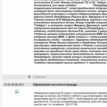
исполнился 31 год! Этому событию"31-й-31!" будут
достижения, все наши победы! "Петербургс
территория талантов"- тема праздничной общешко
которую были приглашены почётные гости: началь
физической культуры и спорта Администрации Ва
района Санкт-Петербурга Павлов Д.И.; Макарова А.А
Ученика школы №31 Макарова Дмитрия, геройски по
исполнении воинского долга; бойцы отряда специал
"Тайфун", в котором служил Макаров Дмитрий; пр
Управления внутренних дел по Санкт-Петербургу и
области, подполковник Орлова Е.В.; капитан 1 ранг
Учебного центра подготовки специалистов ВМФ Пу
учебного центра ВМФ. С Днём знаний и с днём рожд
поздравили гости - сюрприз: лауреаты международ
конкурсов Пётр Ильяш (скрипка) и Владимир Лоскут
прозвучали замечательные песни о Родине и россий
исполнении матросов, солистов вокального ансамб
героями на празднике были наши дети, которые та
танцевали, первоклассники блистательно читали с
Петербурге; прошёл парад лучших спортсменов шко
призёров предметных олимпиад, отличников школы
Таланты принимают вызов времени! С праздником, 
Подробнее
10:42 30.08.2017
Оформление льготного проезда.
Уважаемые родители! В связи с централизованным оформл
проезда на начало 2017/2018 учебного года необходимо пр
канцелярию до 04 сентября 2017г. необходимый для оформ
документов. По всем возникающим вопросам просьба обр
школы или по телефону: 351-07-80.