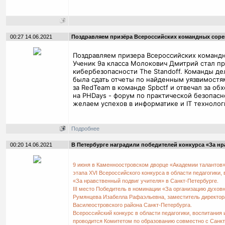
00:27 14.06.2021
Поздравляем призёра Всероссийских командных сорев
Поздравляем призера Всероссийских командн
Ученик 9а класса Молокович Дмитрий стал п
кибербезопасности The Standoff. Команды де
была сдать отчеты по найденным уязвимостям
за RedTeam в команде Spbctf и отвечал за о
на PHDays - форум по практической безопасн
желаем успехов в информатике и IT технолог
Подробнее
00:20 14.06.2021
В Петербурге наградили победителей конкурса «За нр
9 июня в Каменноостровском дворце «Академии талантов
этапа XVI Всероссийского конкурса в области педагогики,
«За нравственный подвиг учителя» в Санкт-Петербурге.
III место Победитель в номинации «За организацию духовн
Румянцева Изабелла Рафаэльевна, заместитель директор
Василеостровского района Санкт-Петербурга.
Всероссийский конкурс в области педагогики, воспитания
проводится Комитетом по образованию совместно с Санк