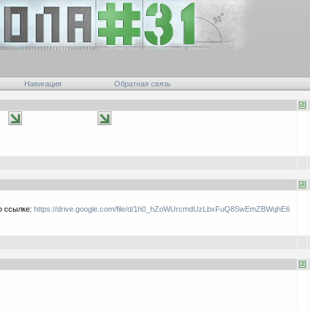
Навигация
Обратная связь
о ссылке:
https://drive.google.com/file/d/1h0_hZoWUrcmdUzLbxFuQ8SwEmZBWqhE6