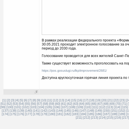
В рамках реализации федерального проекта «Форми
30.05.2021 проходит электронное голосование за о
период до 2030 года.
Голосование проводится для всех жителей Санкт-П
Также существует возможность проголосовать на по
https://pos.gosuslugi.ru/lkp/improvement/2681/
Доступна круглосуточная горячая линия проекта по 
[1]
[2]
[3]
[4]
[5]
[6]
[7]
[8]
[9]
[10]
[11]
[12]
[13]
[14]
[15]
[16]
[17]
[18]
[19]
[20]
[21]
[22]
[23]
[2
[51]
[52]
[53]
[54]
[55]
[56]
[57]
[58]
[59]
[60]
[61]
[62]
[63]
[64]
[65]
[66]
[67]
[68]
[69]
[70]
[71]
[
[99]
[100]
[101]
[102]
[103]
[104]
[105]
[106]
[107]
[108]
[109]
[110]
[111]
[112]
[113]
[114]
[115]
[137]
[138]
[139]
[140]
[141]
[142]
[143]
[144]
[145]
[146]
[147]
[148]
[149]
[150]
[151]
[152]
[1
[174]
[175]
[176]
[177]
[178]
[179]
[180]
[181]
[182]
[183]
[184]
[185]
[186]
[187]
[188]
[189]
[1
[211]
[212]
[213]
[214]
[215]
[216]
[217]