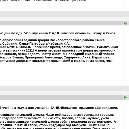
дины. Показать, что Россия помнит. «Своих не бросаем!»
 дни позади. 52 выпускника 11А,11Б классов окончили школу, и 22мая
а образования администрации Василеостровского района Санкт-
о Собрания Санкт-Петербурга Чебыкин К.А.
нной мечты. Юность – весеннее время, влюбленное в жизнь. Романтичная
ого выпускника 2021! А ветер перемен принесет им новые возможности,
тер юности, ветер радости, ветер счастья! Последний школьный звонок
 Асафов Эмиль, Проворный Александр, Сидоренко Анна, Берлизова
ляет много добрых и светлых воспоминаний о школе. Гимн весне, гимн
 учебном году, а для учеников 4А,4Б,4Вклассов–праздник «До свидания,
ускников начальной школы. Наши ребята достигают успеха на крыльях
 года пролетели незаметно. В мечтах, поэзии, спорте, музыке, учебе.
Вальс выпускников начальной школы ребята подарили всем зрителям. А
желания на пятый класс, чтобы грядущий год был успешным! Они не
обы через три месяца опять начать сочинять свои мечты. Гимн знаниям,