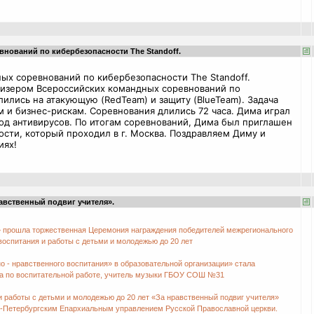
нований по кибербезопасности The Standoff.
ых соревнований по кибербезопасности The Standoff.
ризером Всероссийских командных соревнований по
лились на атакующую (RedTeam) и защиту (BlueTeam). Задача
 и бизнес-рискам. Соревнования длились 72 часа. Дима играл
бход антивирусов. По итогам соревнований, Дима был приглашен
ости, который проходил в г. Москва. Поздравляем Диму и
иях!
авственный подвиг учителя».
» прошла торжественная Церемония награждения победителей межрегионального
 воспитания и работы с детьми и молодежью до 20 лет
о - нравственного воспитания» в образовательной организации» стала
а по воспитательной работе, учитель музыки ГБОУ СОШ №31
 и работы с детьми и молодежью до 20 лет «За нравственный подвиг учителя»
т-Петербургским Епархиальным управлением Русской Православной церкви.