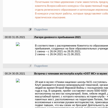
Почетными гостями церемонии стали заместитель председ
комитета Всероссийского конкурса «За нравственный под
отдела религиозного образования и катехизации иеромона
В конкурсе участвуют работы, которые представляют собо
практическое изыскание.
Подробнее
00:00 31.05.2021
Лагеря дневного пребывания 2021
В соответствии с распоряжением Комитета по образованию
пребывания, созданных на базе образовательных учрежден
1 смена – с 26.04.2021 по 28.05.2021;
2 смена – с 26.04.2021 по 21.06.2021.
Подробнее
00:24 30.05.2021
Встреча с членами мотоклуба клуба «OST MC» в музе
28 мая в музее «Узники нацизма» школы №31 состоялась 
Клуб занимается военно-мемориальной тематикой, органи
людей во время Второй Мировой Войны с посещением пам
года в год. В среднем, пробег составляет около 5000-6000
мотоколонны на местах концлагерей, боев, гибели люде
масштабный проект, с которого началась история клуба - 
памятных мест, расположенных на территории Латвии, Лит
возложенные к могилам руками мотоциклистов, приехав
подвиг павших, что мы своих не бросаем! Деятельность м