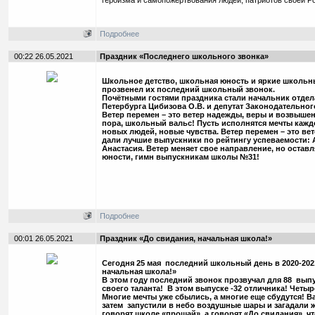
героизма и самопожертвования людей, патриотов своей Ро
Подробнее
00:22 26.05.2021
Праздник «Последнего школьного звонка»
Школьное детство, школьная юность и яркие школьные
прозвенел их последний школьный звонок.
Почётными гостями праздника стали начальник отдел
Петербурга Цибизова О.В. и депутат Законодательног
Ветер перемен – это ветер надежды, веры и возвыше
пора, школьный вальс! Пусть исполнятся мечты кажд
новых людей, новые чувства. Ветер перемен – это ве
дали лучшие выпускники по рейтингу успеваемости:
Анастасия. Ветер меняет свое направление, но остав
юности, гимн выпускникам школы №31!
Подробнее
00:01 26.05.2021
Праздник «До свидания, начальная школа!»
Сегодня 25 мая последний школьный день в 2020-2021
начальная школа!»
В этом году последний звонок прозвучал для 88 вып
своего таланта! В этом выпуске -32 отличника! Четыре
Многие мечты уже сбылись, а многие еще сбудутся! 
затем запустили в небо воздушные шары и загадали 
говорят школе «прощай», а говорят «До свидания», чт