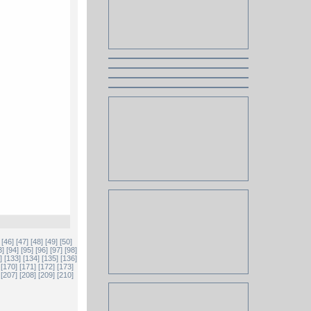
[46]
[47]
[48]
[49]
[50]
3]
[94]
[95]
[96]
[97]
[98]
]
[133]
[134]
[135]
[136]
[170]
[171]
[172]
[173]
[207]
[208]
[209]
[210]