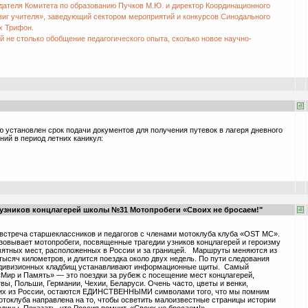
ателя Комитета по образованию Пучков М.Ю. и директор Координационного
виг учителя», заведующий сектором мероприятий и конкурсов Синодального
х Трифон.
й не столько обобщение педагогического опыта, сколько новое научно-
 установлен срок подачи документов для получения путевок в лагеря дневного
ий в период летних каникул:
е узников концлагерей школы №31 Мотопробеги «Своих не бросаем!"
встреча старшеклассников и педагогов с членами мотоклуба клуба «OST MC».
зовывает мотопробеги, посвященные трагедии узников концлагерей и героизму
ятных мест, расположенных в России и за границей. Маршруты меняются из
 тысяч километров, и длится поездка около двух недель. По пути следования
й, дивизионных кладбищ устанавливают информационные щиты. Самый
«Мир и Память» — это поездки за рубеж с посещение мест концлагерей,
вы, Польши, Германии, Чехии, Беларуси. Очень часто, цветы и венки,
ших из России, остаются ЕДИНСТВЕННЫМИ символами того, что мы помним
отоклуба направлена на то, чтобы осветить малоизвестные страницы истории