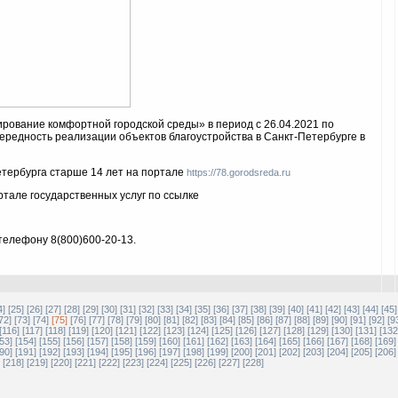
рование комфортной городской среды» в период с 26.04.2021 по
чередность реализации объектов благоустройства в Санкт-Петербурге в
етербурга старше 14 лет на портале
https://78.gorodsreda.ru
ртале государственных услуг по ссылке
телефону 8(800)600-20-13.
4]
[25]
[26]
[27]
[28]
[29]
[30]
[31]
[32]
[33]
[34]
[35]
[36]
[37]
[38]
[39]
[40]
[41]
[42]
[43]
[44]
[45]
72]
[73]
[74]
[75]
[76]
[77]
[78]
[79]
[80]
[81]
[82]
[83]
[84]
[85]
[86]
[87]
[88]
[89]
[90]
[91]
[92]
[9
[116]
[117]
[118]
[119]
[120]
[121]
[122]
[123]
[124]
[125]
[126]
[127]
[128]
[129]
[130]
[131]
[132
53]
[154]
[155]
[156]
[157]
[158]
[159]
[160]
[161]
[162]
[163]
[164]
[165]
[166]
[167]
[168]
[169]
90]
[191]
[192]
[193]
[194]
[195]
[196]
[197]
[198]
[199]
[200]
[201]
[202]
[203]
[204]
[205]
[206]
[218]
[219]
[220]
[221]
[222]
[223]
[224]
[225]
[226]
[227]
[228]