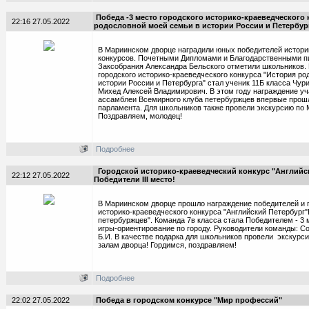
Победа -3 место городского историко-краеведческого 
22:16 27.05.2022
родословной моей семьи в истории России и Петербур
В Мариинском дворце наградили юных победителей истори
конкурсов. Почетными Дипломами и Благодарственными п
Заксобрания Александра Бельского отметили школьников.
городского историко-краеведческого конкурса "История ро
истории России и Петербурга" стал ученик 11Б класса Чури
Михед Алексей Владимирович. В этом году награждение уч
ассамблеи Всемирного клуба петербуржцев впервые прошл
парламента. Для школьников также провели экскурсию по 
Поздравляем, молодец!
Подробнее
Городской историко-краеведческий конкурс "Английск
22:12 27.05.2022
Победители III место!
В Мариинском дворце прошло награждение победителей и п
историко-краеведческого конкурса "Английский Петербург
петербуржцев". Команда 7в класса стала Победителем - 3
игры-ориентирование по городу. Руководители команды: Со
Б.И. В качестве подарка для школьников провели экскурс
залам дворца! Гордимся, поздравляем!
Подробнее
22:02 27.05.2022
Победа в городском конкурсе "Мир профессий"