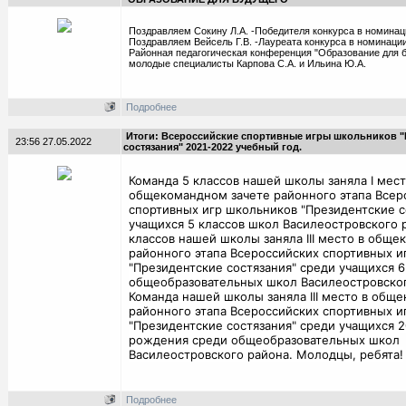
Поздравляем Сокину Л.А. -Победителя конкурса в номинац
Поздравляем Вейсель Г.В. -Лауреата конкурса в номинации
Районная педагогическая конференция "Образование для б
молодые специалисты Карпова С.А. и Ильина Ю.А.
Подробнее
Итоги: Всероссийские спортивные игры школьников "
23:56 27.05.2022
состязания" 2021-2022 учебный год.
Команда 5 классов нашей школы заняла I мест
общекомандном зачете районного этапа Всер
спортивных игр школьников "Президентские с
учащихся 5 классов школ Василеостровского 
классов нашей школы заняла III место в обще
районного этапа Всероссийских спортивных и
"Президентские состязания" среди учащихся 6
общеобразовательных школ Василеостровског
Команда нашей школы заняла III место в общ
районного этапа Всероссийских спортивных и
"Президентские состязания" среди учащихся 
рождения среди общеобразовательных школ
Василеостровского района. Молодцы, ребята!
Подробнее