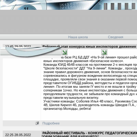
Наша школа
Сведения
13:45 29.05.2022
Районный этап конкурса юных инспекторов движения 
26 апреля на базе РЦ БД ДДТ «На 9-ой линии» прошел рай
юных инспекторов движения «Безопасное колесо».
Команда ЮИД 4Б4В классов на протяжении 2-х месяцев пр
"Школе безопасности" ДДТ "На 9-линии". Команды , проход
знание правил дорожного движения, основ безопасности ж
соревновались в фигурном вождении велосипеда на специ
площадке, проявляли свои знания в оказании первой помо
представители ОГИБДД района, методисты и педагоги-орг
линии». По итогам мы заняли IY место и не вошли в тройку
соперникам 1очко. Но юные инспекторы движения с больш
преодолевали трудности, не забывали про командный дух 
представили музыкальную визитку.
Участники команды: Соболев Илья 4В класс, Рахимова Со
4В, Шилов Кирилл 4Б, руководитель команды Шведов П.А., 
организатор.Молодцы, ребята!
Подробнее
РАЙОННЫЙ ФЕСТИВАЛЬ - КОНКУРС ПЕДАГОГИЧЕСКИХ
22:25 28.05.2022
"ОБРАЗОВАНИЕ ДЛЯ БУДУЩЕГО"