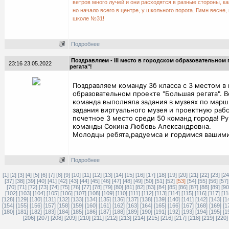
ветров много лучей и они расходятся в разные стороны, ка
но начало всего в центре, у школьного порога. Гимн весне,
школе №31!
Подробнее
Поздравляем - III место в городском образовательном
23:16 23.05.2022
регата"!
Поздравляем команду 3б класса с 3 местом в
образовательном проекте "Большая регата". В
команда выполняла задания в музеях по марш
задания виртуального музея и проектную рабо
почетное 3 место среди 50 команд города! Р
команды Сокина Любовь Александровна.
Молодцы ребята,радуемса и гордимся вашими
Подробнее
[1]
[2]
[3]
[4]
[5]
[6]
[7]
[8]
[9]
[10]
[11]
[12]
[13]
[14]
[15]
[16]
[17]
[18]
[19]
[20]
[21]
[22]
[23]
[24
[37]
[38]
[39]
[40]
[41]
[42]
[43]
[44]
[45]
[46]
[47]
[48]
[49]
[50]
[51]
[52]
[53]
[54]
[55]
[56]
[57]
[70]
[71]
[72]
[73]
[74]
[75]
[76]
[77]
[78]
[79]
[80]
[81]
[82]
[83]
[84]
[85]
[86]
[87]
[88]
[89]
[90
[102]
[103]
[104]
[105]
[106]
[107]
[108]
[109]
[110]
[111]
[112]
[113]
[114]
[115]
[116]
[117]
[11
[128]
[129]
[130]
[131]
[132]
[133]
[134]
[135]
[136]
[137]
[138]
[139]
[140]
[141]
[142]
[143]
[1
[154]
[155]
[156]
[157]
[158]
[159]
[160]
[161]
[162]
[163]
[164]
[165]
[166]
[167]
[168]
[169]
[1
[180]
[181]
[182]
[183]
[184]
[185]
[186]
[187]
[188]
[189]
[190]
[191]
[192]
[193]
[194]
[195]
[1
[206]
[207]
[208]
[209]
[210]
[211]
[212]
[213]
[214]
[215]
[216]
[217]
[218]
[219]
[220]