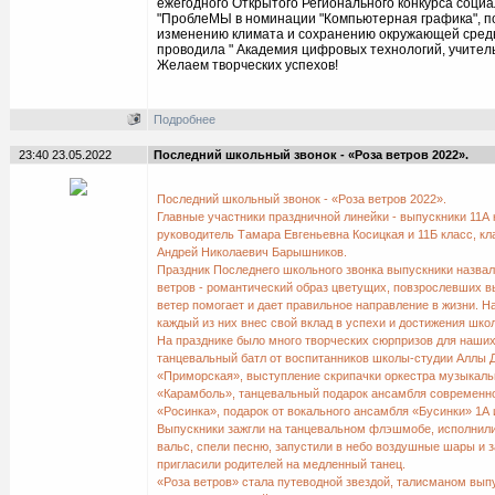
ежегодного Открытого Регионального конкурса соци
"ПроблеМЫ в номинации "Компьютерная графика", п
изменению климата и сохранению окружающей сред
проводила " Академия цифровых технологий, учитель
Желаем творческих успехов!
Подробнее
23:40 23.05.2022
Последний школьный звонок - «Роза ветров 2022».
Последний школьный звонок - «Роза ветров 2022».
Главные участники праздничной линейки - выпускники 11А 
руководитель Тамара Евгеньевна Косицкая и 11Б класс, к
Андрей Николаевич Барышников.
Праздник Последнего школьного звонка выпускники назвал
ветров - романтический образ цветущих, повзрослевших в
ветер помогает и дает правильное направление в жизни. На
каждый из них внес свой вклад в успехи и достижения шко
На празднике было много творческих сюрпризов для наших
танцевальный батл от воспитанников школы-студии Аллы
«Приморская», выступление скрипачки оркестра музыкаль
«Карамболь», танцевальный подарок ансамбля современно
«Росинка», подарок от вокального ансамбля «Бусинки» 1А 
Выпускники зажгли на танцевальном флэшмобе, исполнил
вальс, спели песню, запустили в небо воздушные шары и з
пригласили родителей на медленный танец.
«Роза ветров» стала путеводной звездой, талисманом выпу