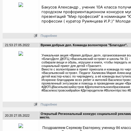
Бакусов Александр , ученик 10А класса получи
городском профориентационном конкурсе му
презентаций "Мир профессий" в номинации "
профессии ( куратор Румянцева И.Р.)" Молоде
Подробнее
21:53 27.05.2022
Время добрых дел. Команда волонтеров "Благодел".
Уникальная акция «Время добрых дел», организованная в
«БлагоДел» ДЮТЦ «Васильевский остров» и школы № 31 -
собирали вещи и обувь, игрушки и книги, чтобы передать
социальный приют для детей «Транзит».
Вместе с волонтёрами в приют приехала и команда по чи
«Васильевский остров». Педагог Халикова Мария Александ
детей мастер-класс по чирлидингу, а её команда выступил
Искренне благодарим всех ребят и жителей Василеостровс
проявленный энтузиазм и помощь в проведении акции «Вр
#ДЮТЦВасильевскийостров #Дополнительноеобразование
#Василеостровскийрайон #Детиродители #Волонтёрство #
Подробнее
Открытый Региональный конкурс социальной рекламы 
20:20 27.05.2022
место.
Поздравляем Серякову Екатерину, ученицу 8б класса