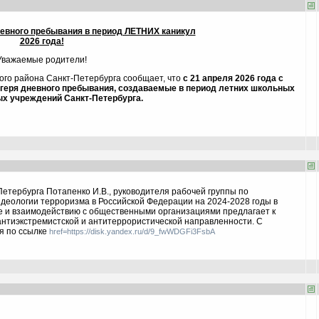
невного пребывания в период ЛЕТНИХ каникул
202
6
года!
Уважаемые родители!
го района Санкт-Петербурга сообщает, что
с 21 апреля 2026 года
с
агеря дневного пребывания, создаваемые в период летних школьных
ых учреждений Санкт-Петербурга.
етербурга Потапенко И.В., руководителя рабочей группы по
деологии терроризма в Российской Федерации на 2024-2028 годы в
е и взаимодействию с общественными организациями предлагает к
нтиэкстремистской и антитеррористической направленности. С
я по ссылке
href=https://disk.yandex.ru/d/9_fwWDGFi3FsbA