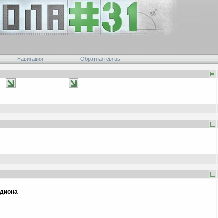
Навигация
Обратная связь
адиона