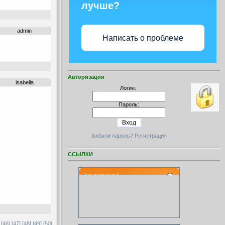
лучше?
admin
Написать о проблеме
Авторизация
isabella
Логин:
Пароль:
Забыли пароль?
Регистрация
ССЫЛКИ
[46]
[47]
[48]
[49]
[50]