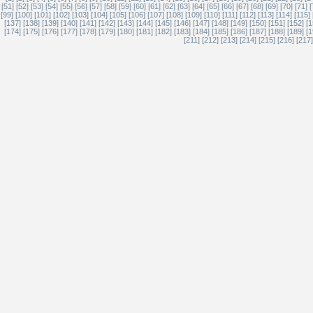
[51]
[52]
[53]
[54]
[55]
[56]
[57]
[58]
[59]
[60]
[61]
[62]
[63]
[64]
[65]
[66]
[67]
[68]
[69]
[70]
[71]
[
[99]
[100]
[101]
[102]
[103]
[104]
[105]
[106]
[107]
[108]
[109]
[110]
[111]
[112]
[113]
[114]
[115]
[137]
[138]
[139]
[140]
[141]
[142]
[143]
[144]
[145]
[146]
[147]
[148]
[149]
[150]
[151]
[152]
[1
[174]
[175]
[176]
[177]
[178]
[179]
[180]
[181]
[182]
[183]
[184]
[185]
[186]
[187]
[188]
[189]
[1
[211]
[212]
[213]
[214]
[215]
[216]
[217]