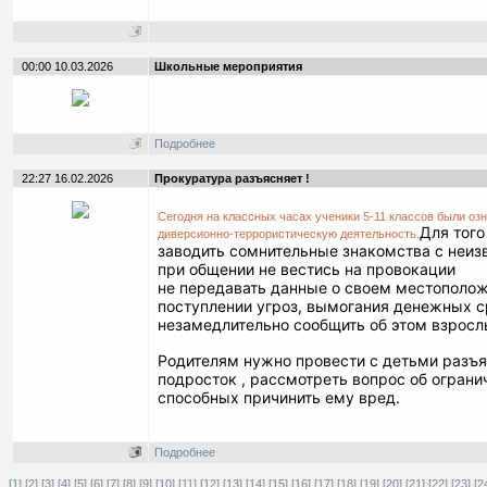
00:00 10.03.2026
Школьные мероприятия
Подробнее
22:27 16.02.2026
Прокуратура разъясняет !
Сегодня на классных часах ученики 5-11 классов были о
Для того
диверсионно-террористическую деятельность.
заводить сомнительные знакомства с неи
при общении не вестись на провокации
не передавать данные о своем местоположе
поступлении угроз, вымогания денежных с
незамедлительно сообщить об этом взросл
Родителям нужно провести с детьми разъя
подросток , рассмотреть вопрос об огран
способных причинить ему вред.
Подробнее
[1]
[2]
[3]
[4]
[5]
[6]
[7]
[8]
[9]
[10]
[11]
[12]
[13]
[14]
[15]
[16]
[17]
[18]
[19]
[20]
[21]
[22]
[23]
[2