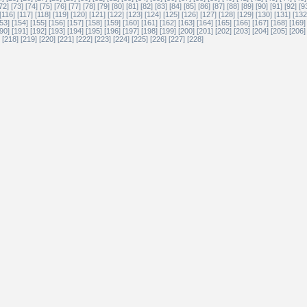
72]
[73]
[74]
[75]
[76]
[77]
[78]
[79]
[80]
[81]
[82]
[83]
[84]
[85]
[86]
[87]
[88]
[89]
[90]
[91]
[92]
[9
[116]
[117]
[118]
[119]
[120]
[121]
[122]
[123]
[124]
[125]
[126]
[127]
[128]
[129]
[130]
[131]
[132
53]
[154]
[155]
[156]
[157]
[158]
[159]
[160]
[161]
[162]
[163]
[164]
[165]
[166]
[167]
[168]
[169]
90]
[191]
[192]
[193]
[194]
[195]
[196]
[197]
[198]
[199]
[200]
[201]
[202]
[203]
[204]
[205]
[206]
[218]
[219]
[220]
[221]
[222]
[223]
[224]
[225]
[226]
[227]
[228]