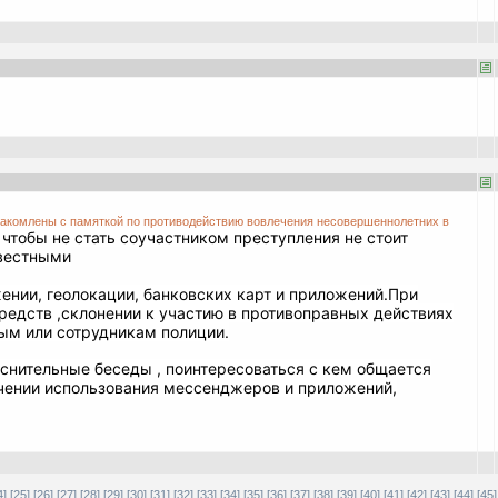
знакомлены с памяткой по противодействию вовлечения несовершеннолетних в
 чтобы не стать соучастником преступления не стоит
звестными
нии, геолокации, банковских карт и приложений.
При
редств ,склонении к
участию в противоправных действиях
ым или сотрудникам полиции.
снительные беседы , поинтересоваться с кем общается
ичении использования мессенджеров и приложений,
4]
[25]
[26]
[27]
[28]
[29]
[30]
[31]
[32]
[33]
[34]
[35]
[36]
[37]
[38]
[39]
[40]
[41]
[42]
[43]
[44]
[45]