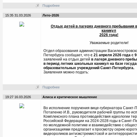
Подробнее
15:35 31.03.2026
Лето-2026
Отдых детей в лагерях дневного пребывания 
каникул
202
6
года!
Уважаемые родители!
Отдел образования администрации Василеостровско
Петербурга сообщает, что
с 21 апреля 2026 года
с 9
заявлений на отдых детей
в лагеря дневного преб
в период летних школьных каникул на базе госуд
образовательных учреждений Санкт-Петербурга.
Заявления можно подать:
Подробнее
19:27 16.03.2026
Алиса и критическое мышление
Во исполнение поручения вице-губернатора Санкт-
Потапенко И.В., руководителя рабочей группы по и
Комплексного плана противодействия идеологии те
Российской Федерации на 2024-2028 годы в Санкт-П
по молодежной политике и взаимодействию с обще
организациями предлагает к просмотру серию коро
видеороликов антиэкстремистской и антитеррористи