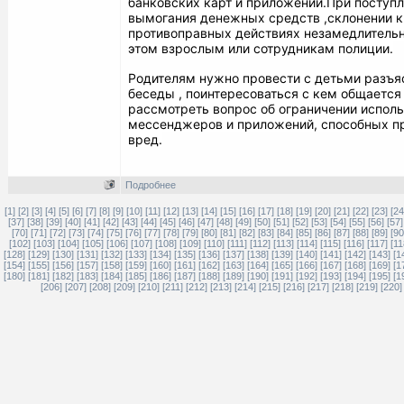
банковских карт и приложений.
При поступл
вымогания денежных средств ,склонении к
противоправных действиях незамедлительн
этом взрослым или сотрудникам полиции.
Родителям нужно провести с детьми разъя
беседы , поинтересоваться с кем общается 
рассмотреть вопрос об ограничении испол
мессенджеров и приложений, способных п
вред.
Подробнее
[1]
[2]
[3]
[4]
[5]
[6]
[7]
[8]
[9]
[10]
[11]
[12]
[13]
[14]
[15]
[16]
[17]
[18]
[19]
[20]
[21]
[22]
[23]
[24
[37]
[38]
[39]
[40]
[41]
[42]
[43]
[44]
[45]
[46]
[47]
[48]
[49]
[50]
[51]
[52]
[53]
[54]
[55]
[56]
[57]
[70]
[71]
[72]
[73]
[74]
[75]
[76]
[77]
[78]
[79]
[80]
[81]
[82]
[83]
[84]
[85]
[86]
[87]
[88]
[89]
[90
[102]
[103]
[104]
[105]
[106]
[107]
[108]
[109]
[110]
[111]
[112]
[113]
[114]
[115]
[116]
[117]
[11
[128]
[129]
[130]
[131]
[132]
[133]
[134]
[135]
[136]
[137]
[138]
[139]
[140]
[141]
[142]
[143]
[1
[154]
[155]
[156]
[157]
[158]
[159]
[160]
[161]
[162]
[163]
[164]
[165]
[166]
[167]
[168]
[169]
[1
[180]
[181]
[182]
[183]
[184]
[185]
[186]
[187]
[188]
[189]
[190]
[191]
[192]
[193]
[194]
[195]
[1
[206]
[207]
[208]
[209]
[210]
[211]
[212]
[213]
[214]
[215]
[216]
[217]
[218]
[219]
[220]