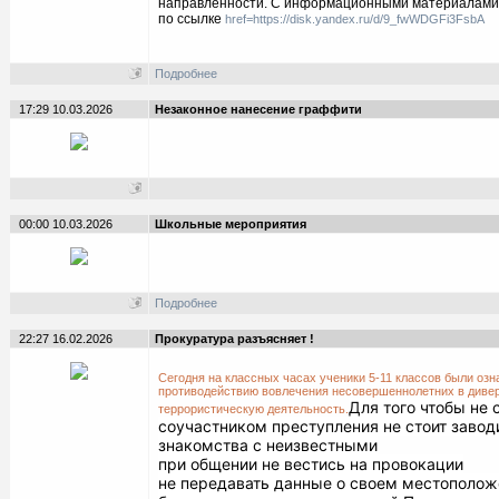
направленности. С информационными материалами
по ссылке
href=https://disk.yandex.ru/d/9_fwWDGFi3FsbA
Подробнее
17:29 10.03.2026
Незаконное нанесение граффити
00:00 10.03.2026
Школьные мероприятия
Подробнее
22:27 16.02.2026
Прокуратура разъясняет !
Сегодня на классных часах ученики 5-11 классов были озн
противодействию вовлечения несовершеннолетних в диве
Для того чтобы не 
террористическую деятельность.
соучастником преступления не стоит завод
знакомства с неизвестными
при общении не вестись на провокации
не передавать данные о своем местоположе