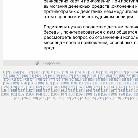
банковских карт и приложений.
При поступл
вымогания денежных средств ,склонении к
противоправных действиях незамедлительн
этом взрослым или сотрудникам полиции.
Родителям нужно провести с детьми разъя
беседы , поинтересоваться с кем общается 
рассмотреть вопрос об ограничении испол
мессенджеров и приложений, способных п
вред.
Подробнее
[1]
[2]
[3]
[4]
[5]
[6]
[7]
[8]
[9]
[10]
[11]
[12]
[13]
[14]
[15]
[16]
[17]
[18]
[19]
[20]
[21]
[22]
[23]
[24
[37]
[38]
[39]
[40]
[41]
[42]
[43]
[44]
[45]
[46]
[47]
[48]
[49]
[50]
[51]
[52]
[53]
[54]
[55]
[56]
[57]
[70]
[71]
[72]
[73]
[74]
[75]
[76]
[77]
[78]
[79]
[80]
[81]
[82]
[83]
[84]
[85]
[86]
[87]
[88]
[89]
[90
[102]
[103]
[104]
[105]
[106]
[107]
[108]
[109]
[110]
[111]
[112]
[113]
[114]
[115]
[116]
[117]
[11
[128]
[129]
[130]
[131]
[132]
[133]
[134]
[135]
[136]
[137]
[138]
[139]
[140]
[141]
[142]
[143]
[1
[154]
[155]
[156]
[157]
[158]
[159]
[160]
[161]
[162]
[163]
[164]
[165]
[166]
[167]
[168]
[169]
[1
[180]
[181]
[182]
[183]
[184]
[185]
[186]
[187]
[188]
[189]
[190]
[191]
[192]
[193]
[194]
[195]
[1
[206]
[207]
[208]
[209]
[210]
[211]
[212]
[213]
[214]
[215]
[216]
[217]
[218]
[219]
[220]