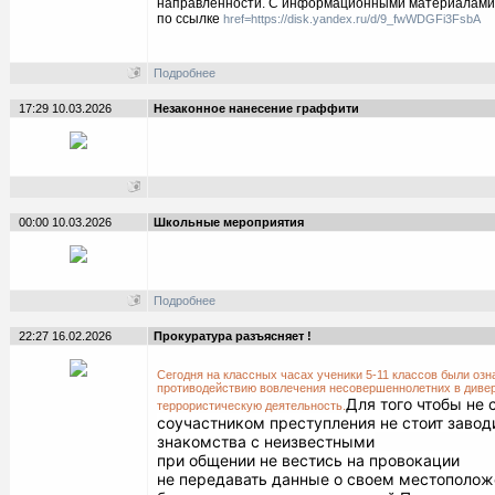
направленности. С информационными материалами
по ссылке
href=https://disk.yandex.ru/d/9_fwWDGFi3FsbA
Подробнее
17:29 10.03.2026
Незаконное нанесение граффити
00:00 10.03.2026
Школьные мероприятия
Подробнее
22:27 16.02.2026
Прокуратура разъясняет !
Сегодня на классных часах ученики 5-11 классов были озн
противодействию вовлечения несовершеннолетних в диве
Для того чтобы не 
террористическую деятельность.
соучастником преступления не стоит завод
знакомства с неизвестными
при общении не вестись на провокации
не передавать данные о своем местоположе