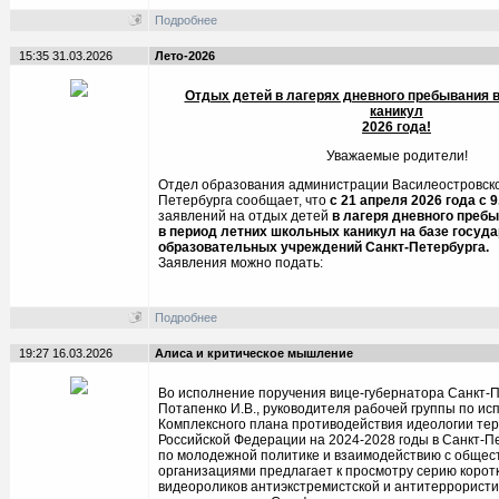
Подробнее
15:35 31.03.2026
Лето-2026
Отдых детей в лагерях дневного пребывания 
каникул
202
6
года!
Уважаемые родители!
Отдел образования администрации Василеостровско
Петербурга сообщает, что
с 21 апреля 2026 года
с 9
заявлений на отдых детей
в лагеря дневного преб
в период летних школьных каникул на базе госуд
образовательных учреждений Санкт-Петербурга.
Заявления можно подать:
Подробнее
19:27 16.03.2026
Алиса и критическое мышление
Во исполнение поручения вице-губернатора Санкт-
Потапенко И.В., руководителя рабочей группы по и
Комплексного плана противодействия идеологии те
Российской Федерации на 2024-2028 годы в Санкт-П
по молодежной политике и взаимодействию с обще
организациями предлагает к просмотру серию коро
видеороликов антиэкстремистской и антитеррористи